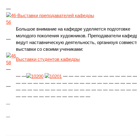
—
-Выстав
ки преподавателей кафедры
Большое внимание на кафедре уделяется подготовке
молодого поколения художников. Преподаватели кафед
—
ведут наставническую деятельность, организуя совмес
выставки со своими учениками:
Вы
ставки студентов кафедры
—
— —
— — — — — — — — — — — — 
— — — — — — — — — — — — — — — — — — — — —
—
— — — — — — — — — — — — — — — — — — — — —
— — — — — — — — — — — — —
—
—
Навигация