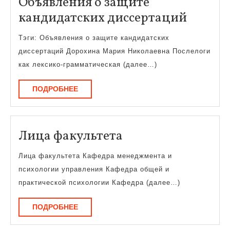
Объявления о защите
Объяв
кандидатских диссертаций
о
Тэги: Объявления о защите кандидатских
защит
диссертаций Дорохина Мария Николаевна Послелоги
кандид
как лексико-грамматическая (далее…)
диссер
ПОДРОБНЕЕ
ПОДРОБНЕЕ
Лица
Лица факультета
факультета
Лица факультета Кафедра менеджмента и
психологии управления Кафедра общей и
практической психологии Кафедра (далее…)
ПОДРОБНЕЕ
ПОДРОБНЕЕ