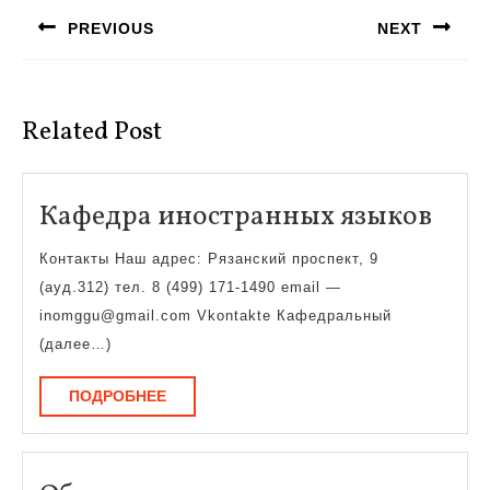
по
PREVIOUS
NEXT
записям
Предыдущая
Следующая
запись:
запись:
Related Post
Каф
Кафедра иностранных языков
ино
Контакты Наш адрес: Рязанский проспект, 9
язы
(ауд.312) тел. 8 (499) 171-1490 email —
inomggu@gmail.com Vkontakte Кафедральный
(далее…)
ПОДРОБНЕЕ
ПОДРОБНЕЕ