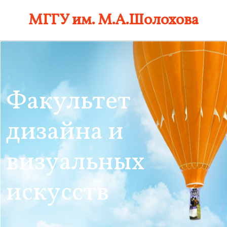
Skip
МГГУ им. М.А.Шолохова
to
content
Факультет
дизайна и
визуальных
искусств