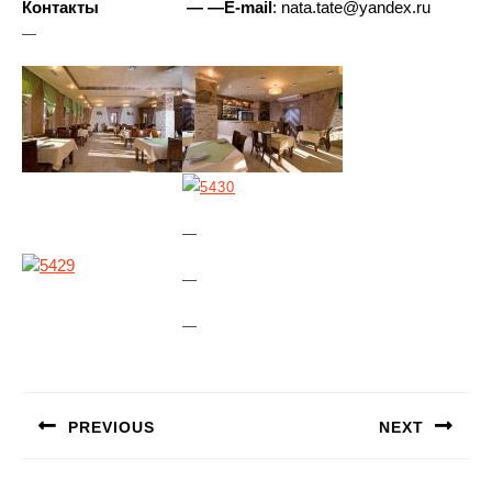
Контакты
—
—
E-mail
:
nata.tate@yandex.ru
—
—
—
—
Навигация
по
PREVIOUS
NEXT
записям
Предыдущая
Следующая
запись:
запись: