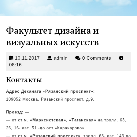
Факультет дизайна и
визуальных искусств
10.11.2017
admin
10.11.2017
admin
0 Comments
08:16
Контакты
Адрес Деканата «Рязанский проспект»:
109052 Москва, Рязанский проспект, д.9.
Проезд:
—
— от ст.м.
«Марксистская»,
«Таганская»
на тролл. 63,
26, 16- авт. 51 -до ост.»Карачарово».
— от ст.м.
«Рязанский проспект»
, тролл. 63- авт. 143 до