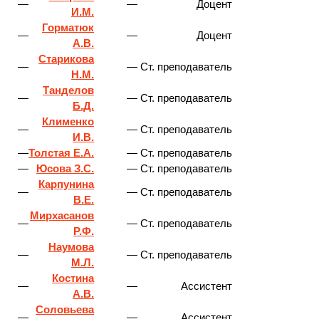
—
—
Доцент
И.М.
Горматюк
—
—
Доцент
А.В.
Старикова
—
—
Ст. преподаватель
Н.М.
Танделов
—
—
Ст. преподаватель
Б.Д.
Клименко
—
—
Ст. преподаватель
И.В.
—
Толстая Е.А.
—
Ст. преподаватель
—
Юсова З.С.
—
Ст. преподаватель
Карпунина
—
—
Ст. преподаватель
В.Е.
Мирхасанов
—
—
Ст. преподаватель
Р.Ф.
Наумова
—
—
Ст. преподаватель
М.Л.
Костина
—
—
Ассистент
А.В.
Соловьева
—
—
Ассистент