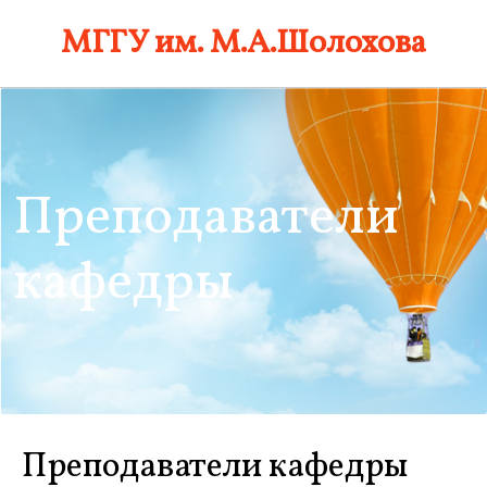
Skip
МГГУ им. М.А.Шолохова
to
content
Преподаватели
кафедры
Преподаватели кафедры