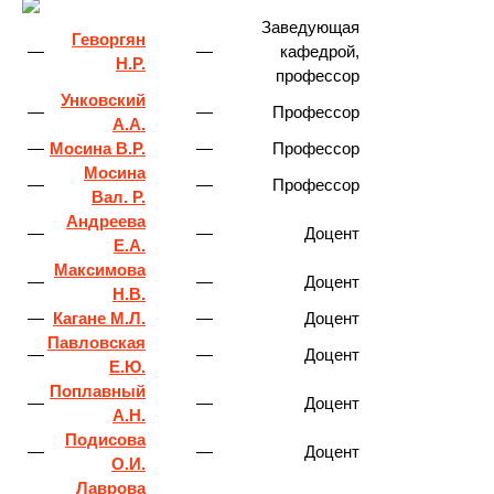
Заведующая
Геворгян
—
—
кафедрой,
Н.Р.
профессор
Унковский
—
—
Профессор
А.А.
—
Мосина В.Р.
—
Профессор
Мосина
—
—
Профессор
Вал. Р.
Андреева
—
—
Доцент
Е.А.
Максимова
—
—
Доцент
Н.В.
—
Кагане М.Л.
—
Доцент
Павловская
—
—
Доцент
Е.Ю.
Поплавный
—
—
Доцент
А.Н.
Подисова
—
—
Доцент
О.И.
Лаврова