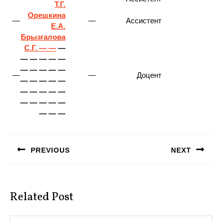
Т.Г.
Орешкина
—
—
Ассистент
Е.А.
Брызгалова
С.Г. — —
—
— — — — —
— — — — —
—
—
Доцент
— — — — —
— — — — —
— — — — —
— — —
Навигация
по
PREVIOUS
NEXT
записям
Предыдущая
Следующая
запись:
запись:
Related Post