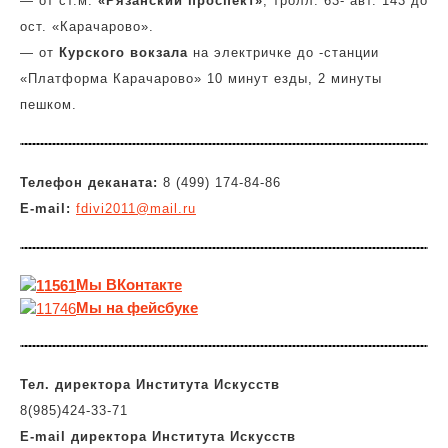
— от ст.м.
«Рязанский проспект»
, тролл. 63- авт. 143 до
ост. «Карачарово».
— от
Курского вокзала
на электричке до -станции
«Платформа Карачарово» 10 минут езды, 2 минуты
пешком.
Телефон деканата:
8 (499) 174-84-86
E-mail:
fdivi2011@mail.ru
Мы
ВКонтакте
Мы на фейсбуке
Тел. директора Института Искусств
8(985)424-33-71
E-mail
директора
Института Искусств