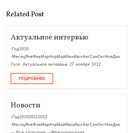
запись:
запись:
Related Post
Актуальное
Актуальное интервью
интервью
-Год2010
-МесяцЯнвФевМарАпрМайИюнИюлАвгСенОктНояДек
Тэги: Актуальное интервью 27 ноября 2012
ПОДРОБНЕЕ
ПОДРОБНЕЕ
Новости
Новости
-Год201020112012
-МесяцЯнвФевМарАпрМайИюнИюлАвгСенОктНояДек
— Все категории —Международная