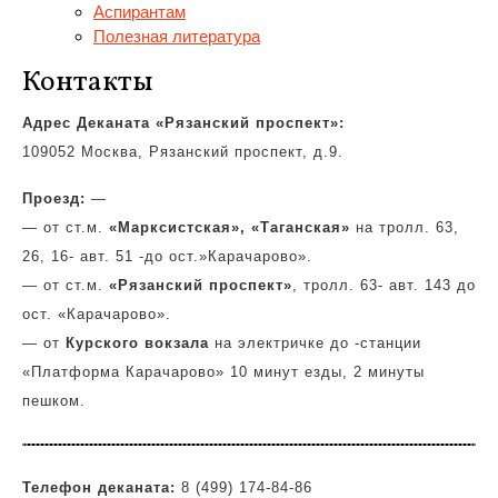
Аспирантам
Полезная литература
Контакты
Адрес Деканата «Рязанский проспект»:
109052 Москва, Рязанский проспект, д.9.
Проезд:
—
— от ст.м.
«Марксистская»,
«Таганская»
на тролл. 63,
26, 16- авт. 51 -до ост.»Карачарово».
— от ст.м.
«Рязанский проспект»
, тролл. 63- авт. 143 до
ост. «Карачарово».
— от
Курского вокзала
на электричке до -станции
«Платформа Карачарово» 10 минут езды, 2 минуты
пешком.
Телефон деканата:
8 (499) 174-84-86