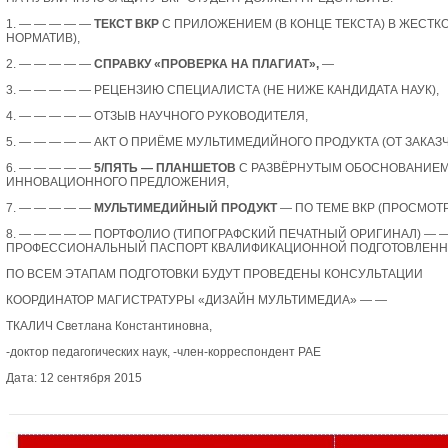
1.
— — — — —
ТЕКСТ ВКР
С ПРИЛОЖЕНИЕМ (В КОНЦЕ ТЕКСТА) В ЖЕСТКО
НОРМАТИВ),
2.
— — — — —
СПРАВКУ
«ПРОВЕРКА НА ПЛАГИАТ»,
—
3.
— — — — —
РЕЦЕНЗИЮ
СПЕЦИАЛИСТА
(НЕ НИЖЕ КАНДИДАТА НАУК),
4.
— — — — —
ОТЗЫВ
НАУЧНОГО РУКОВОДИТЕЛЯ,
5.
— — — — —
АКТ О ПРИЁМЕ
МУЛЬТИМЕДИЙНОГО ПРОДУКТА (ОТ ЗАКАЗЧ
6.
— — — — —
5/ПЯТЬ — ПЛАНШЕТОВ
С РАЗВЁРНУТЫМ ОБОСНОВАНИЕМ
ИННОВАЦИОННОГО ПРЕДЛОЖЕНИЯ,
7.
— — — — —
МУЛЬТИМЕДИЙНЫЙ ПРОДУКТ
— ПО ТЕМЕ ВКР (ПРОСМОТР
8.
— — — — —
ПОРТФОЛИО
(ТИПОГРАФСКИЙ ПЕЧАТНЫЙ ОРИГИНАЛ) — 
ПРОФЕССИОНАЛЬНЫЙ ПАСПОРТ КВАЛИФИКАЦИОННОЙ ПОДГОТОВЛЕННО
ПО ВСЕМ ЭТАПАМ ПОДГОТОВКИ БУДУТ ПРОВЕДЕНЫ КОНСУЛЬТАЦИИ
КООРДИНАТОР МАГИСТРАТУРЫ «ДИЗАЙН МУЛЬТИМЕДИА» — —
ТКАЛИЧ Светлана Константиновна,
-доктор педагогических наук, -член-корреспондент РАЕ
Дата: 12 сентября 2015