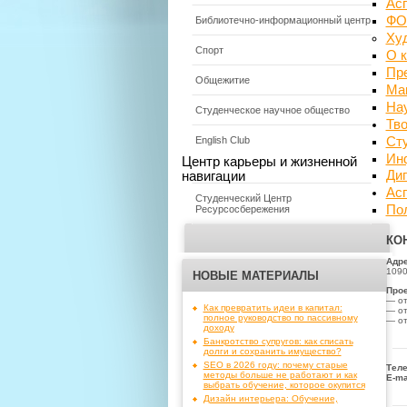
Ас
ФО
Библиотечно-информационный центр
Ху
Спорт
О 
Пр
Общежитие
Маг
На
Студенческое научное общество
Тво
Ст
English Club
Инф
Центр карьеры и жизненной
Ди
навигации
Ас
Студенческий Центр
По
Ресурсосбережения
КО
Адре
1090
НОВЫЕ МАТЕРИАЛЫ
Прое
— от
Как превратить идеи в капитал:
— от
полное руководство по пассивному
— о
доходу
Банкротство супругов: как списать
долги и сохранить имущество?
SEO в 2026 году: почему старые
Теле
методы больше не работают и как
E-ma
выбрать обучение, которое окупится
Дизайн интерьера: Обучение,