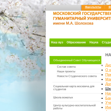
Факультеты
Ф
Наш вуз
Образование
Наука
Студе
НА
Объединенный Совет Обучающихся
Ди
Состав совета
О 
Наши проекты
Пр
Новости Студенческого совета
Ма
До
Социальная карта москвича для
Шко
студентов
На
Школа вожатых
Бан
Уч
Центр культурно-воспитательной
Инф
работы