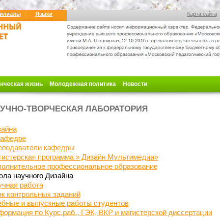
илиалы
Языки
Карта сайта
нческая жизнь
Молодежная политика
Новости
УЧНО-ТВОРЧЕСКАЯ ЛАБОРАТОРИЯ
зайна
кафедре
еподаватели кафедры
гистерская программа » Дизайн Мультимедиа»
полнительное профессиональное
образование
ла научного Дизайна
учная работа
к контрольных заданий
ебные и выпускные работы студентов
ормация по Курс.раб., ГЭК, ВКР и магистерской диссертации