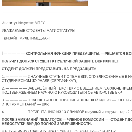
Институт Искусств: МПГУ
УВАЖАЕМЫЕ СТУДЕНТЫ МАГИСТРАТУРЫ
«ДИЗАЙН МУЛЬТИМЕДИА»!
—
Ì
— — — — —
КОНТРОЛЬНАЯ ФУНКЦИЯ
ПРЕДЗАЩИТЫ. —
РЕШАЕТСЯ ВО
ПОЛУЧИТ ДОПУСК СТУДЕНТ К ПУБЛИЧНОЙ ЗАЩИТЕ ВКР ИЛИ НЕТ.
СТУДЕНТ ДОЛЖЕН ПРЕДСТАВИТЬ НА ПРЕДЗАЩИТУ:
1.
— — — — —
2 НАУЧНЫЕ СТАТЬИ
ПО ТЕМЕ ВКР, ОПУБЛИКОВАННЫЕ В 
СТУДЕНЧЕСКОМ ЖУРНАЛЕ (
СЕРТИФИКАТ
),
2.
— — — — —
ЗАВЕРШЁННЫЙ ТЕКСТ ВКР
С ВВЕДЕНИЕМ, ЗАКЛЮЧЕНИЕМ
ПОДТВЕРЖДЕНИЕМ НАУЧНОГО РУКОВОДИТЕЛЯ ОБ АВТОРСТВЕ ВКР.
3.
— — — — —
ПЛАНШЕТ
«ОБОСНОВАНИЕ АВТОРСКОЙ ИДЕИ» — ЭТО НА
ИНСТРУМЕНТАРИЙ — ВКР.
4.
— — — — —
ПРЕЗЕНТАЦИЮ
ИЗ 13 СЛАЙДОВ (научный инструментарий В
ПОСЛЕ ЗАМЕЧАНИЙ ПЕДАГОГОВ — ЧЛЕНОВ КОМИССИИ — -СТУДЕНТ Д
НЕДОСТАТКИ ВКР ДО ПОЛНОЙ ЗАВЕРШЁННОСТИ.
НА ПУБЛИЧНУЮ ЗАЩИТУ ВКР СТУДЕНТ ДОЛЖЕН ПРЕДСТАВИТЬ: