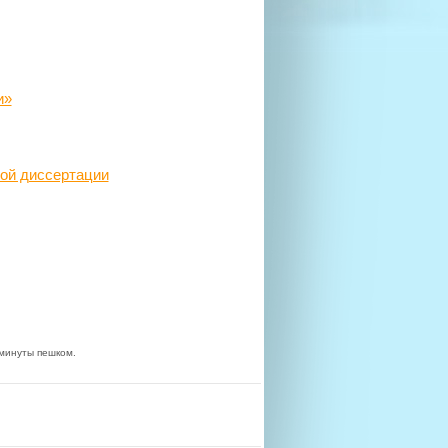
и»
кой диссертации
минуты пешком.