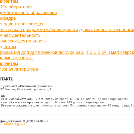
пирантам
ТОлаборатория
дожественного образования
кафедре
еподаватели кафедры
истерская программа «Инновации и художественные технологи
учная деятельность
рческая деятельность
удентам
ормация для дипломников по Курс.раб., ГЭК, ВКР и магистерс
пломные работы
пирантам
лезная литература
НТАКТЫ
с Деканата «Рязанский проспект»:
52 Москва, Рязанский проспект, д.9.
зд:
—
 ст.м.
«Марксистская»,
«Таганская»
на тролл. 63, 26, 16- авт. 51 -до ост.»Карачарово».
 ст.м.
«Рязанский проспект»
, тролл. 63- авт. 143 до ост. «Карачарово».
т
Курского вокзала
на электричке до -станции «Платформа Карачарово» 10 минут езды, 2 
фон деканата:
8 (499) 174-84-86
il:
fdivi2011@mail.ru