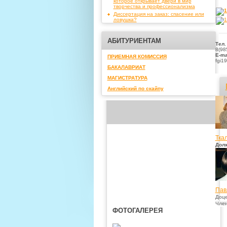
которое открывает двери в мир
творчества и профессионализма
Диссертация на заказ: спасение или
ловушка?
АБИТУРИЕНТАМ
Тел.
8(98
E-ma
ПРИЕМНАЯ КОМИССИЯ
fgi1
БАКАЛАВРИАТ
МАГИСТРАТУРА
Английский по скайпу
Тка
Дол
Пав
Доце
Чле
ФОТОГАЛЕРЕЯ