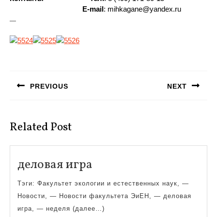
E-mail
:
mihkagane@yandex.ru
—
Навигация
по
PREVIOUS
NEXT
записям
Предыдущая
Следующая
запись:
запись:
Related Post
деловая
деловая игра
игра
Тэги: Факультет экологии и естественных наук, —
Новости, — Новости факультета ЭиЕН, — деловая
игра, — неделя (далее…)