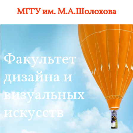
Skip
МГГУ им. М.А.Шолохова
to
content
Факультет
дизайна и
визуальных
искусств