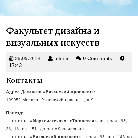
Факультет дизайна и
визуальных искусств
25.09.2014
admin
25.09.2014
admin
0 Comments
17:43
Контакты
Адрес Деканата «Рязанский проспект»:
109052 Москва, Рязанский проспект, д.9.
Проезд:
—
— от ст.м.
«Марксистская»,
«Таганская»
на тролл. 63,
26, 16- авт. 51 -до ост.»Карачарово».
— от ст.м.
«Рязанский проспект»
, тролл. 63- авт. 143 до