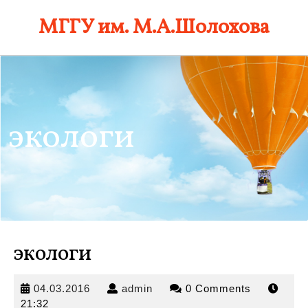
Skip
МГГУ им. М.А.Шолохова
to
content
экологи
экологи
04.03.2016
admin
04.03.2016
admin
0 Comments
21:32