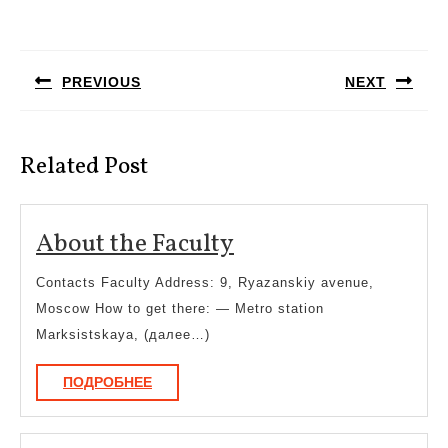
Навигация
по
PREVIOUS
NEXT
записям
Предыдущая
Следующая
запись:
запись:
Related Post
About
About the Faculty
the
Contacts Faculty Address: 9, Ryazanskiy avenue,
Faculty
Moscow How to get there: — Metro station
Marksistskaya, (далее…)
ПОДРОБНЕЕ
ПОДРОБНЕЕ