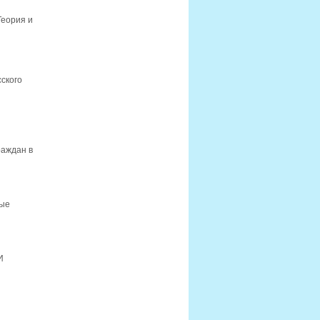
Теория и
ского
раждан в
ные
И