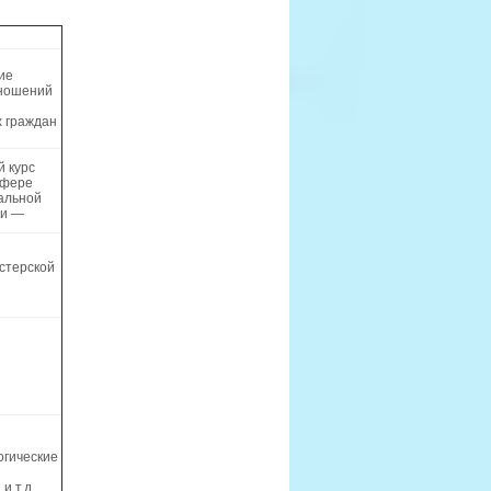
ие
тношений
 граждан
й курс
сфере
альной
ии —
стерской
огические
и т.д.