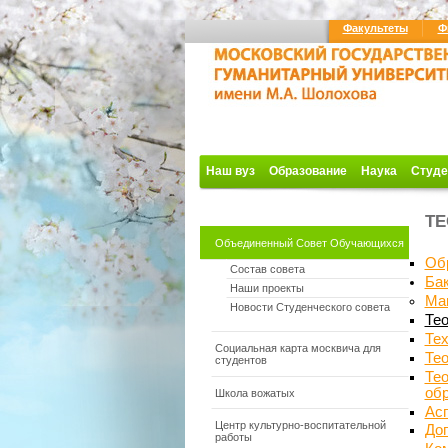
Факультеты
Ф
Наш вуз
Образование
Наука
Студе
ТЕ
Объединенный Совет Обучающихся
Об
Состав совета
Ба
Наши проекты
Ма
Новости Студенческого совета
Тео
Тех
Социальная карта москвича для
Тео
студентов
Тео
об
Школа вожатых
Ас
Центр культурно-воспитательной
До
работы