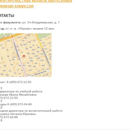
мпетентностная модель выпускника
иемная комиссия
НТАКТЫ
с факультета:
ул. 3-я Владимирская, д. 7
езд:
от ст. м. «Перово» пешком 15 мин.
нат: 8 (495) 672-12-50
15
директора по учебной работе
ецова Ирина Михайловна
95) 672-12-50
15
дры 8 (495) 672-04-96
18
щник директора по воспитательной работе
ушина Наталья Юрьевна
95) 672-04-96
18