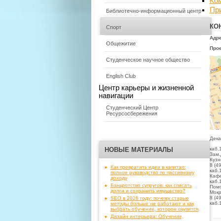
Ко
Пр
Библиотечно-информационный центр
КО
Спорт
Адре
Общежитие
Про
Студенческое научное общество
English Club
Центр карьеры и жизненной
навигации
Студенческий Центр
Ресурсосбережения
Дека
НОВЫЕ МАТЕРИАЛЫ
каб.
Зам.
Кузн
8 (4
Как превратить идеи в капитал:
каб.
полное руководство по пассивному
Кафе
доходу
каб.
Банкротство супругов: как списать
Помо
долги и сохранить имущество?
Мокр
8 (4
SEO в 2026 году: почему старые
каб.
методы больше не работают и как
выбрать обучение, которое окупится
Дизайн интерьера: Обучение,