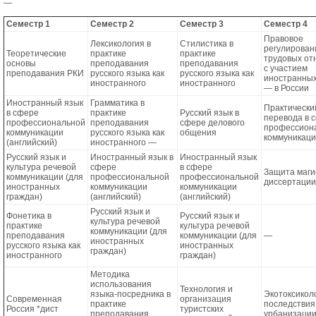
—
Семестр 1
Семестр 2
Семестр 3
Семестр 4
Правовое
Лексикология в
Стилистика в
регулирован
Теоретические
практике
практике
трудовых о
основы
преподавания
преподавания
с участием
преподавания РКИ
русского языка как
русского языка как
иностранных
иностранного
иностранного
— в России
Иностранный язык
Грамматика в
Практически
в сфере
практике
Русский язык в
перевода в 
профессиональной
преподавания
сфере делового
профессион
коммуникации
русского языка как
общения
коммуникац
(английский)
иностранного —
Русский язык и
Иностранный язык в
Иностранный язык
культура речевой
сфере
в сфере
Защита маги
коммуникации (для
профессиональной
профессиональной
диссертации
иностранных
коммуникации
коммуникации
граждан)
(английский)
(английский)
Русский язык и
Фонетика в
Русский язык и
культура речевой
практике
культура речевой
коммуникации (для
преподавания
коммуникации (для
—
иностранных
русского языка как
иностранных
граждан)
иностранного
граждан)
Методика
использования
Технология и
языка-посредника в
Экотоксикол
Современная
организация
практике
последствия
Роcсия *дист
туристских
преподавания
урбанизации 