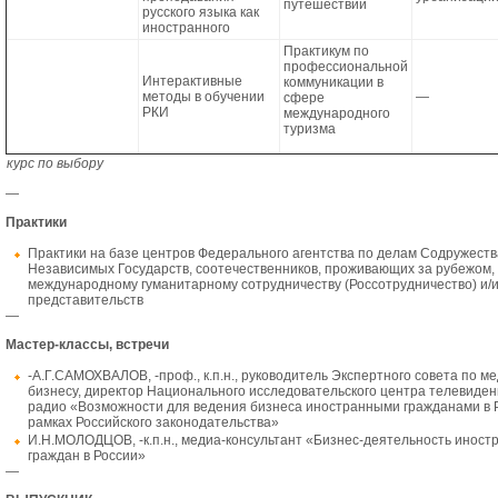
путешествий
русского языка как
иностранного
Практикум по
профессиональной
Интерактивные
коммуникации в
методы в обучении
—
сфере
РКИ
международного
туризма
курс по выбору
—
Практики
Практики на базе центров Федерального агентства по делам Содружеств
Независимых Государств, соотечественников, проживающих за рубежом, 
международному гуманитарному сотрудничеству (Россотрудничество) и/и
представительств
—
Мастер-классы, встречи
-А.Г.САМОХВАЛОВ, -проф., к.п.н., руководитель Экспертного совета по ме
бизнесу, директор Национального исследовательского центра телевиден
радио «Возможности для ведения бизнеса иностранными гражданами в 
рамках Российского законодательства»
И.Н.МОЛОДЦОВ, -к.п.н., медиа-консультант «Бизнес-деятельность иност
граждан в России»
—