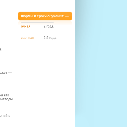
u
Формы и сроки обучения: —
очная
2 года
заочная
2,5 года
а
юджет —
а как
е методы
ений в