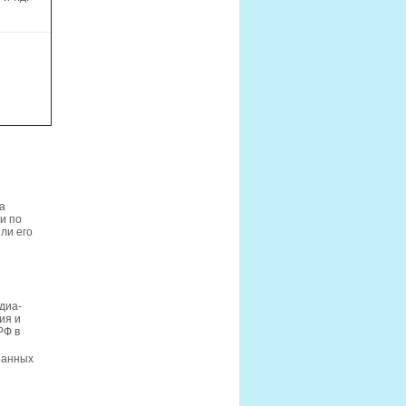
а
и по
ли его
диа-
ия и
РФ в
ранных