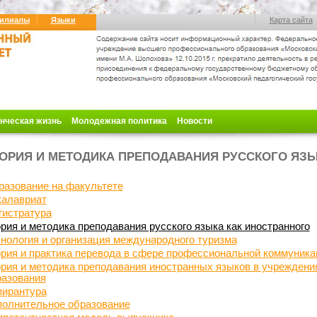
илиалы
Языки
Карта сайта
нческая жизнь
Молодежная политика
Новости
ОРИЯ И МЕТОДИКА ПРЕПОДАВАНИЯ РУССКОГО ЯЗЫ
разование на факультете
калавриат
гистратура
рия и методика преподавания русского языка как иностранного
нология
и организация международного туризма
рия и практика перевода в сфере профессиональной коммуника
рия и методика преподавания иностранных языков в учрежден
разования
пирантура
полнительное образование