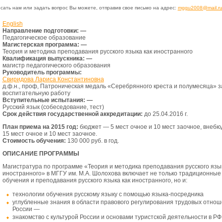
сать нам или задать вопрос Вы можете, отправив свое письмо на адрес:
mggu2008@mail.r
English
Направление подготовки: —
Педагогическое образование
Магистерская программа: —
Теория и методика преподавания русского языка как иностранного
Квалификация выпускника: —
магистр педагогического образования
Руководитель программы:
Свиридова Лариса Константиновна
д.ф.н., проф, Патроническая медаль «Серебрянного креста и полумесяца» з
воспитательную работу
Вступительные испытания: —
Русский язык (собеседование, тест)
Срок действия государственной аккредитации:
до 25.04.2016 г.
План приема на 2015 год:
бюджет — 5 мест очное и 10 мест заочное, внеб
15 мест очное и 10 мест заочное.
Стоимость обучения:
130 000 руб. в год.
ОПИСАНИЕ ПРОГРАММЫ
Магистратура по программе «Теория и методика преподавания русского язык
иностранного» в МГГУ им. М.А. Шолохова включает не только традиционны
обучения и преподавания русского языка как иностранного, но и:
технологии обучения русскому языку с помощью языка-посредника
углубленные знания в области правового регулирования трудовых отнош
России —
знакомство с культурой России и основами туристской деятельности в РФ