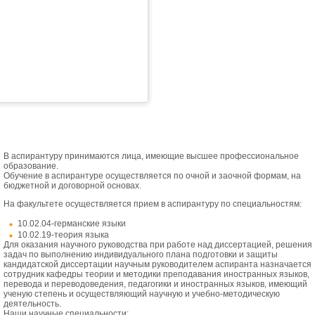
В аспирантуру принимаются лица, имеющие высшее профессиональное
образование.
Обучение в аспирантуре осуществляется по очной и заочной формам, на
бюджетной и договорной основах.
На факультете осуществляется прием в аспирантуру по специальностям:
10.02.04-германские языки
10.02.19-теория языка
Для оказания научного руководства при работе над диссертацией, решения
задач по выполнению индивидуального плана подготовки и защиты
кандидатской диссертации научным руководителем аспиранта назначается
сотрудник кафедры теории и методики преподавания иностранных языков,
перевода и переводоведения, педагогики и иностранных языков, имеющий
ученую степень и осуществляющий научную и учебно-методическую
деятельность.
Наши научные специальности: