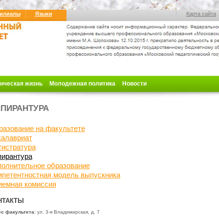
илиалы
Языки
Карта сайта
нческая жизнь
Молодежная политика
Новости
ПИРАНТУРА
разование на факультете
калавриат
гистратура
пирантура
полнительное образование
мпетентностная
модель выпускника
иемная комиссия
НТАКТЫ
с факультета:
ул. 3-я Владимирская, д. 7