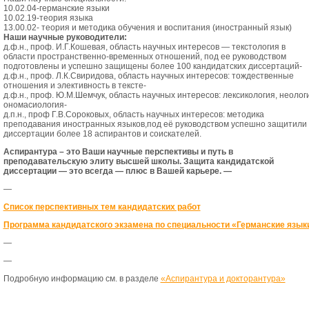
10.02.04-германские языки
10.02.19-теория языка
13.00.02- теория и методика обучения и воспитания (иностранный язык)
Наши научные руководители:
д.ф.н., проф. И.Г.Кошевая, область научных интересов — текстология в
области пространственно-временных отношений, под ее руководством
подготовлены и успешно защищены более 100 кандидатских диссертаций-
д.ф.н., проф. Л.К.Свиридова, область научных интересов: тождественные
отношения и элективность в тексте-
д.ф.н., проф. Ю.М.Шемчук, область научных интересов: лексикология, неолог
ономасиология-
д.п.н., проф Г.В.Сороковых, область научных интересов: методика
преподавания иностранных языков,под её руководством успешно защитили
диссертации более 18 аспирантов и соискателей.
Аспирантура – это Ваши научные перспективы и путь в
преподавательскую элиту высшей школы. Защита кандидатской
диссертации — это всегда — плюс в Вашей карьере. —
—
Список перспективных тем кандидатских работ
Программа кандидатского экзамена по специальности «Германские язык
—
—
Подробную информацию см. в разделе
«Аспирантура и докторантура»