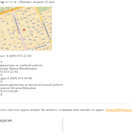
езд:
от ст. м. «Перово» пешком 15 мин.
нат: 8 (495) 672-12-50
15
директора по учебной работе
ецова Ирина Михайловна
95) 672-12-50
15
дры 8 (495) 672-04-96
18
щник директора по воспитательной работе
ушина Наталья Юрьевна
95) 672-04-96
18
сать нам или задать вопрос Вы можете, отправив свое письмо на адрес:
mggu2008@mail.r
курсия