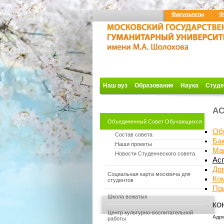
Факультеты
Ф
Наш вуз
Образование
Наука
Студе
АС
Объединенный Совет Обучающихся
Об
Состав совета
Ба
Наши проекты
Ма
Новости Студенческого совета
Ас
До
Социальная карта москвича для
Ко
студентов
Пр
Школа вожатых
КО
Центр культурно-воспитательной
Адре
работы