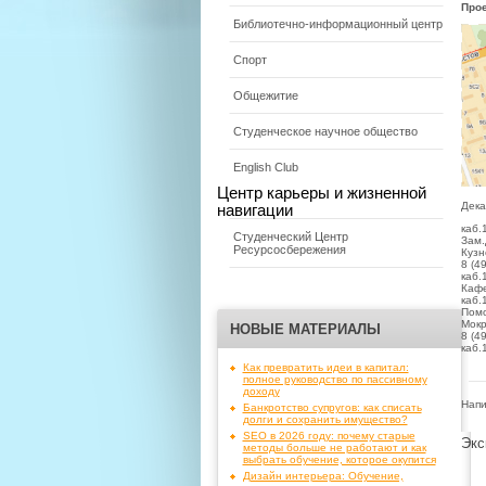
Про
Библиотечно-информационный центр
Спорт
Общежитие
Студенческое научное общество
English Club
Центр карьеры и жизненной
Дека
навигации
каб.
Студенческий Центр
Зам.
Ресурсосбережения
Кузн
8 (4
каб.
Кафе
каб.
Помо
Мокр
НОВЫЕ МАТЕРИАЛЫ
8 (4
каб.
Как превратить идеи в капитал:
полное руководство по пассивному
доходу
Напи
Банкротство супругов: как списать
долги и сохранить имущество?
SEO в 2026 году: почему старые
Экс
методы больше не работают и как
выбрать обучение, которое окупится
Дизайн интерьера: Обучение,