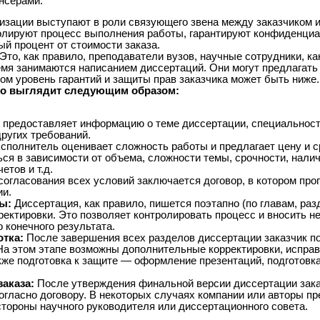
нсерами.
изации выступают в роли связующего звена между заказчиком 
ролируют процесс выполнения работы, гарантируют конфиденциа
ый процент от стоимости заказа.
Это, как правило, преподаватели вузов, научные сотрудники, ка
мя занимаются написанием диссертаций. Они могут предлагать 
ом уровень гарантий и защиты прав заказчика может быть ниже.
но выглядит следующим образом:
 предоставляет информацию о теме диссертации, специальности
ругих требований.
сполнитель оценивает сложность работы и предлагает цену и с
ся в зависимости от объема, сложности темы, срочности, налич
тов и т.д.
огласования всех условий заключается договор, в котором про
ии.
ы:
Диссертация, как правило, пишется поэтапно (по главам, раз
рректировки. Это позволяет контролировать процесс и вносить 
 конечного результата.
тка:
После завершения всех разделов диссертации заказчик по
На этом этапе возможны дополнительные корректировки, исправ
кже подготовка к защите — оформление презентаций, подготовка
аказа:
После утверждения финальной версии диссертации зака
огласно договору. В некоторых случаях компании или авторы п
стороны научного руководителя или диссертационного совета.