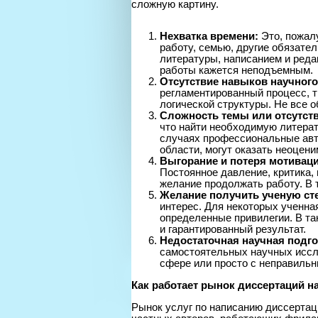
сложную картину.
Нехватка времени:
Это, пожал
работу, семью, другие обязате
литературы, написанием и реда
работы кажется неподъемным.
Отсутствие навыков научного
регламентированный процесс, 
логической структуры. Не все о
Сложность темы или отсутств
что найти необходимую литерат
случаях профессиональные авт
области, могут оказать неоцен
Выгорание и потеря мотиваци
Постоянное давление, критика,
желание продолжать работу. В 
Желание получить ученую ст
интерес. Для некоторых ученная
определенные привилегии. В та
и гарантированный результат.
Недостаточная научная подго
самостоятельных научных иссле
сфере или просто с неправиль
Как работает рынок диссертаций на
Рынок услуг по написанию диссертаци