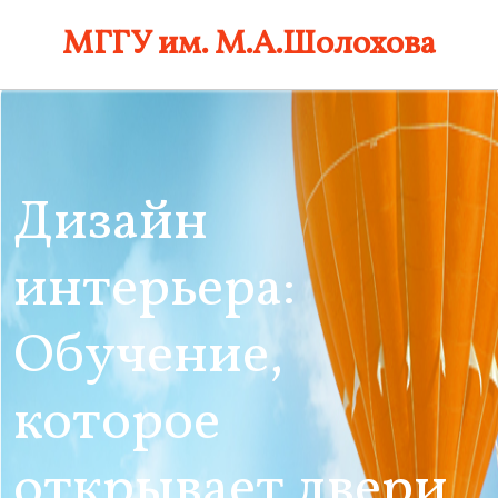
Skip
МГГУ им. М.А.Шолохова
to
content
Дизайн
интерьера:
Обучение,
которое
открывает двери