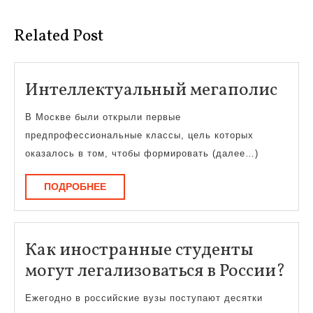
Предыдущая
Следующая
запись:
запись:
Related Post
Инт
Интеллектуальный мегаполис
мег
В Москве были открыли первые
предпрофессиональные классы, цель которых
оказалось в том, чтобы формировать (далее…)
ПОДРОБНЕЕ
ПОДРОБНЕЕ
Как иностранные студенты
Ка
могут легализоваться в России?
ин
Ежегодно в российские вузы поступают десятки
ст