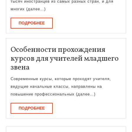
тысяч иностранцев из самых разных стран, и для
мо
многих (далее…)
лег
ПОДРОБНЕЕ
ПОДРОБНЕЕ
в
Ро
Особенности прохождения
курсов для учителей младшего
Особенности
звена
прохождения
Современные курсы, которые проходят учителя,
курсов
ведущие начальные классы, направлены на
для
повышение профессиональных (далее…)
учителей
ПОДРОБНЕЕ
ПОДРОБНЕЕ
младшего
звена