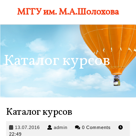
Skip
МГГУ им. М.А.Шолохова
to
content
Каталог курсов
Каталог курсов
13.07.2016
admin
13.07.2016
admin
0 Comments
22:49