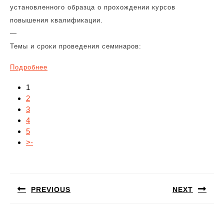
установленного образца о прохождении курсов
повышения квалификации.
—
Темы и сроки проведения семинаров:
Подробнее
1
2
3
4
5
>-
Навигация
по
PREVIOUS
NEXT
записям
Предыдущая
Следующая
запись:
запись: