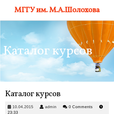
Skip
МГГУ им. М.А.Шолохова
to
content
Каталог курсов
Каталог курсов
10.04.2015
admin
10.04.2015
admin
0 Comments
23:33