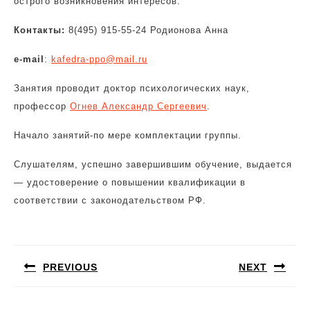
острого возникновения интересов.
Контакты:
8(495) 915-55-24 Родионова Анна
e-mail
:
kafedra-ppo@mail.ru
Занятия проводит доктор психологических наук,
профессор
Огнев Александр Сергеевич
.
Начало занятий-по мере комплектации группы.
Слушателям, успешно завершившим обучение, выдается
— удостоверение о повышении квалификации в
соответствии с законодательством РФ.
Навигация
по
PREVIOUS
NEXT
записям
Предыдущая
Следующая
запись:
запись: