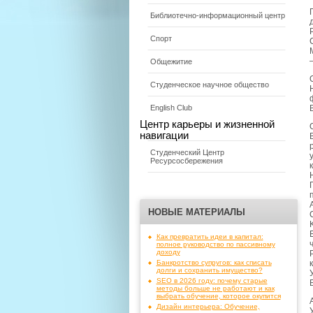
Библиотечно-информационный центр
Спорт
Общежитие
Студенческое научное общество
English Club
Центр карьеры и жизненной
навигации
Студенческий Центр
Ресурсосбережения
НОВЫЕ МАТЕРИАЛЫ
Как превратить идеи в капитал:
полное руководство по пассивному
доходу
Банкротство супругов: как списать
долги и сохранить имущество?
SEO в 2026 году: почему старые
методы больше не работают и как
выбрать обучение, которое окупится
Дизайн интерьера: Обучение,