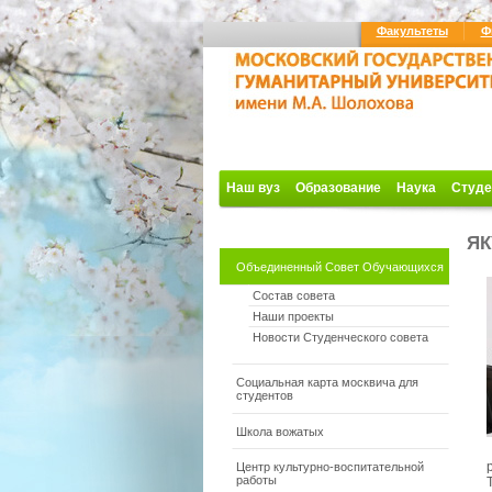
Факультеты
Ф
Наш вуз
Образование
Наука
Студе
ЯК
Объединенный Совет Обучающихся
Состав совета
Наши проекты
Новости Студенческого совета
Социальная карта москвича для
студентов
Школа вожатых
Центр культурно-воспитательной
работы