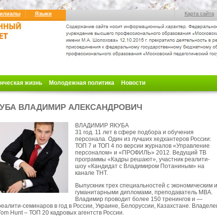
илиалы
Языки
Карта сайта
нческая жизнь
Молодежная политика
Новости
УБА ВЛАДИМИР АЛЕКСАНДРОВИЧ
ВЛАДИМИР ЯКУБА
31 год. 11 лет в сфере подбора и обучения
персонала. Один из лучших хедхантеров России:
ТОП 7 и ТОП 4 по версии журналов «Управление
персоналом» и «ПРОФИЛЬ» 2012. Ведущий ТВ
программы «Кадры решают», участник реалити-
шоу «Кандидат с Владимиром Потаниным» на
канале ТНТ.
Выпускник трех специальностей с экономическим 
гуманитарными дипломами, преподаватель МВА.
Владимир проводит более 150 тренингов и —
реалити-семинаров в год в России, Украине, Белоруссии, Казахстане. Владеле
Tom Hunt – ТОП 20 кадровых агентств России.