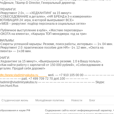
ProДеньги, T&amp-D Director, Генеральный директор.
ТРЕНИНГИ:
«Рекрутмент 2.0», — «ХЕДХАНТИНГ за 15 минут»
«СОБЕСЕДОВАНИЕ в деталях», «HR БРЕНД в 3-х измерениях»
МОТИВАЦИЯ 24: игра, в которой выигрывают ВСЕ»
-«WEB – рекрутинг: подбор персонала в социальных сетях»
«Публичное выступление в кубе», «Жесткие переговоры»
«ОХОТА на клиента», «Карьера ТОП менеджера: год за три»
-ФИЛЬМЫ:
«Секреты успешной карьеры: Резюме, поиск работы, интервью» — 1ч. 04 мин.
«Рекрутмент 2.0: практическое пособие для HR» -1ч. 12 мин., «Охота на
клиента» — 1ч.08 мин.
КНИГИ:
«Хедхантинг за 15 минут», «Выигрышное резюме. 1:0 в Вашу пользу»,
-«Как найти работу с зарплатой от 150 000 рублей», «Собеседование в
деталях. Продай себя дороже!»
http://www.vladimiryakuba.ru
моб. — +7 910 105 00 00 — — — — — — — —
— — — — — — раб. +7 499 709 72 70 доб.100 — — — — — —
vladimir@vladimiryakuba.ru — — — — — — — — — — — — — — — Skype:
Tom.Hunt.Rus
Студенчнская жизнь
Молодёжная политика
Новости
Блог
образования и науки РФ
Содержание сайта носит информационный характер. 
образовательное учреждение высшего профессиональ