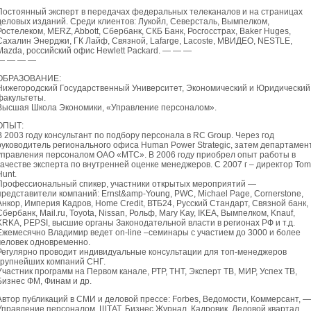
Постоянный эксперт в передачах федеральных телеканалов и на страницах
деловых изданий. Среди клиентов: Лукойл, Северсталь, Вымпелком,
Ростелеком, MERZ, Abbott, Сбербанк, СКБ Банк, Росгосстрах, Baker Huges,
Сахалин Энерджи, ГК Лайф, Связной, Lafarge, Lacoste, МВИДЕО, NESTLE,
Mazda, российский офис Hewlett Packard. — — —
— — — —
ОБРАЗОВАНИЕ:
Нижегородский Государственный Университет, Экономический и Юридический
факультеты.
Высшая Школа Экономики, «Управление персоналом».
ОПЫТ:
В 2003 году консультант по подбору персонала в RC Group. Через год
руководитель регионального офиса Human Power Strategic, затем департамен
управления персоналом ОАО «МТС». В 2006 году приобрел опыт работы в
качестве эксперта по внутренней оценке менеджеров. С 2007 г – директор Tom
Hunt.
Профессиональный спикер, участники открытых мероприятий —
представители компаний: Ernst&amp-Young, PWC, Michael Page, Cornerstone,
Анкор, Империя Кадров, Home Credit, ВТБ24, Русский Стандарт, Связной банк,
Сбербанк, Mail.ru, Toyota, Nissan, Рольф, Mary Kay, IKEA, Вымпелком, Knauf,
KRKA, PEPSI, высшие органы Законодательной власти в регионах РФ и т.д.
Ежемесячно Владимир ведет on-line –семинары с участием до 3000 и более
человек одновременно.
Регулярно проводит индивидуальные консультации для топ-менеджеров
крупнейших компаний СНГ.
Участник программ на Первом канале, РТР, ТНТ, Эксперт ТВ, МИР, Успех ТВ,
Бизнес ФМ, Финам и др.
Автор публикаций в СМИ и деловой прессе: Forbes, Ведомости, Коммерсант, —
Управление персоналом, ШТАТ, Бизнес Журнал, Кадровик, Деловой квартал,