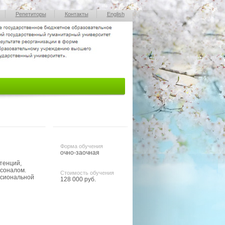
Репетиторы
Контакты
English
Форма обучения
очно-заочная
тенций,
соналом.
Стоимость обучения
ссиональной
128 000 руб.