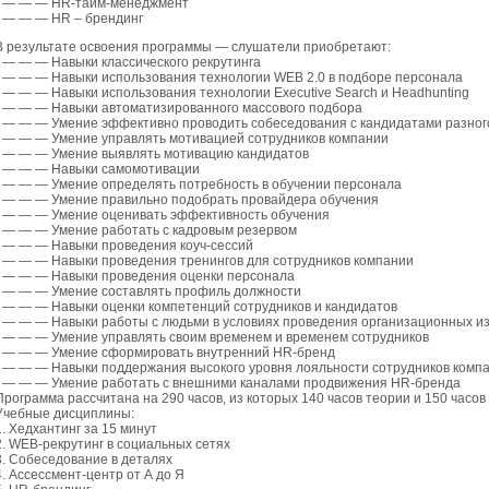
• — — — HR-тайм-менеджмент
• — — — HR – брендинг
В результате освоения программы — слушатели приобретают:
• — — — Навыки классического рекрутинга
• — — — Навыки использования технологии WEB 2.0 в подборе персонала
• — — — Навыки использования технологии Executive Search и Headhunting
• — — — Навыки автоматизированного массового подбора
• — — — Умение эффективно проводить собеседования с кандидатами разног
• — — — Умение управлять мотивацией сотрудников компании
• — — — Умение выявлять мотивацию кандидатов
• — — — Навыки самомотивации
• — — — Умение определять потребность в обучении персонала
• — — — Умение правильно подобрать провайдера обучения
• — — — Умение оценивать эффективность обучения
• — — — Умение работать с кадровым резервом
• — — — Навыки проведения коуч-сессий
• — — — Навыки проведения тренингов для сотрудников компании
• — — — Навыки проведения оценки персонала
• — — — Умение составлять профиль должности
• — — — Навыки оценки компетенций сотрудников и кандидатов
• — — — Навыки работы с людьми в условиях проведения организационных и
• — — — Умение управлять своим временем и временем сотрудников
• — — — Умение сформировать внутренний HR-бренд
• — — — Навыки поддержания высокого уровня лояльности сотрудников комп
• — — — Умение работать с внешними каналами продвижения HR-бренда
Программа рассчитана на 290 часов, из которых 140 часов теории и 150 часов 
Учебные дисциплины:
1. Хедхантинг за 15 минут
2. WEB-рекрутинг в социальных сетях
3. Собеседование в деталях
4. Ассессмент-центр от А до Я