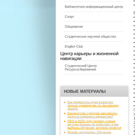
Библиотечно-информационный центр
Спорт
Общежитие
Студенческое научное общество
English Club
Центр карьеры и жизненной
навигации
Студенческий Центр
Ресурсосбережения
НОВЫЕ МАТЕРИАЛЫ
Как превратить идеи в капитал:
полное руководство по пассивному
доходу
Банкротство супругов: как списать
долги и сохранить имущество?
SEO в 2026 году: почему старые
методы больше не работают и как
выбрать обучение, которое окупится
Дизайн интерьера: Обучение,