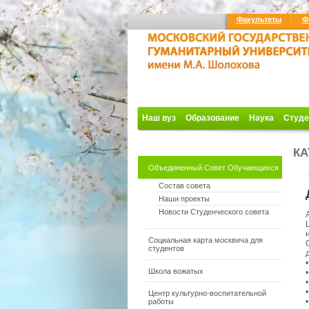
Факультеты
Ф
Наш вуз
Образование
Наука
Студе
КА
Объединенный Совет Обучающихся
Состав совета
Наши проекты
Новости Студенческого совета
Социальная карта москвича для
студентов
Школа вожатых
Центр культурно-воспитательной
работы