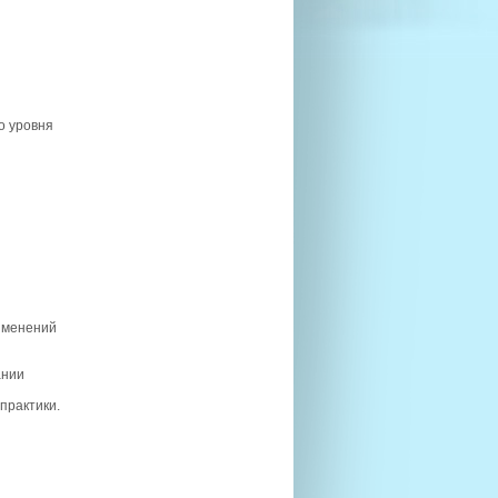
о уровня
зменений
ании
практики.