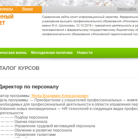
илиалы
Языки
Карта сайта
нческая жизнь
Молодежная политика
Новости
ТАЛОГ КУРСОВ
Директор по персоналу
Автор программы:
Якуба Владимир
Александрович
Цель программы: — Приобретение у слушателей профессиональных — компе
необходимых для профессиональной деятельности в области управления пер
Освоение новых инновационных — HR-технологий в следующих видах профе
деятельности:
• — — — Подбор персонала
• — — — Оценка персонала
• — — — Управление трудовой мотивацией персонала
• — — — Обучение и развитие персонала
• — — — Управление талантами