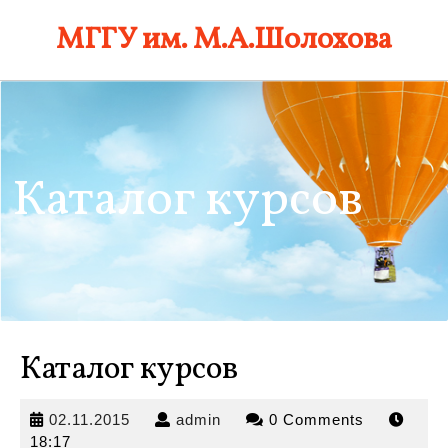
Skip
МГГУ им. М.А.Шолохова
to
content
Каталог курсов
Каталог курсов
02.11.2015
admin
02.11.2015
admin
0 Comments
18:17