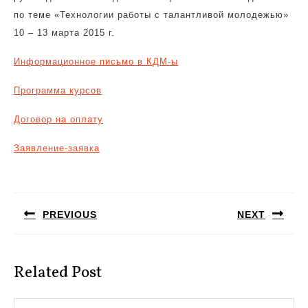
по теме «Технологии работы с талантливой молодежью»
10 – 13 марта 2015 г.
Информационное письмо в КДМ-ы
Программа курсов
Договор на оплату
Заявление-заявка
Навигация
по
PREVIOUS
NEXT
записям
Предыдущая
Следующая
запись:
запись:
Related Post