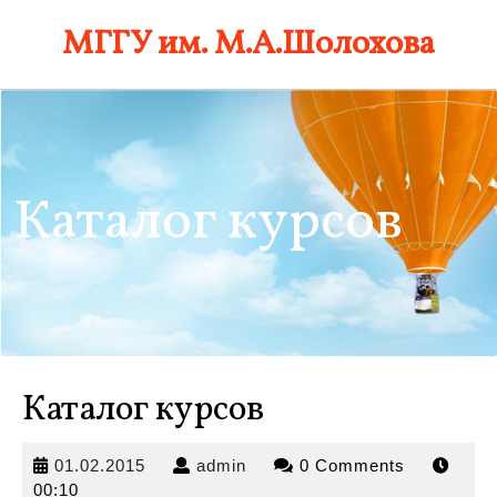
Skip
МГГУ им. М.А.Шолохова
to
content
Каталог курсов
Каталог курсов
01.02.2015
admin
01.02.2015
admin
0 Comments
00:10