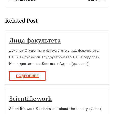
записям
Предыдущая
Следующая
запись:
запись:
Related Post
Лица
Лица факультета
факультета
Деканат Студенты о факультете Лица факультета
Наши выпускники Трудоустройство Наша гордость
Наши достижения Контакты Адрес (далее…)
ПОДРОБНЕЕ
ПОДРОБНЕЕ
Scientific
Scientific work
work
Scientific work Students tell about the faculty (video)