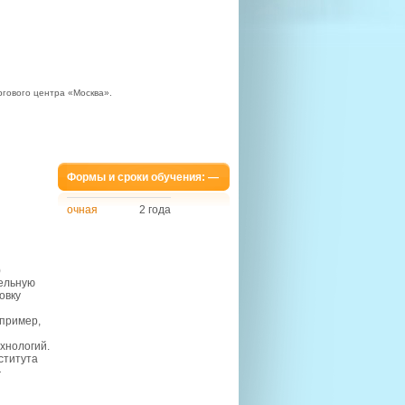
ргового центра «Москва».
Формы и сроки обучения: —
очная
2 года
)
ельную
овку
пример,
хнологий.
ститута
—