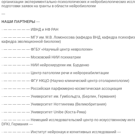
организации экспериментально-психологических и нейробиологических иссл
подготовки заявок на гранты в области нейробиологии
—
НАШИ ПАРТНЕРЫ
—
·
— — — — — —
ИВНД и НФ РАН
·
— — — — — —
МГУ им. М.В. Ломоносова (кафедра ВНД, кафедра психофиз
кафедра эволюционной биологии)
·
— — — — — —
ФГБУ «Научный центр неврологии»
·
— — — — — —
Московский НИИ психиатрии
·
— — — — — —
НИИ нейрохирургии им. Бурденко
·
— — — — — —
Центр патологии речи и нейрореабилитации
·
— — — — — —
ФГУ НКЦО (Научно-клинический центр отоларингологии)
·
— — — — — —
Российская парфюмерно-косметическая ассоциация
·
— — — — — —
Университет им. Гумбольдта, (Берлин, Германия)
·
— — — — — —
Университет Ноттингема (Великобритания)
·
— — — — — —
Университет Unibe (Коста-Рика)
·
— — — — — —
Немецкий исследовательский центр по искусственному инт
DFKI, Германия —
·
— — — — — —
Институт нейронаук и когнитивных исследований —