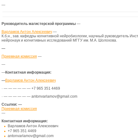
—
Руководитель магистерской программы
—
Варламов Антон Алексеевич
—
К.б.н., зав. кафедры когнитивной нейробиологии, научный руководитель Инс
нейронаук и когнитивных исследований МГГУ им. М.А. Шолохова.
—
Приемная комиссия
—
—
—
Контактная информация:
—
Варламов Антон Алексеевич
·
— — — — — —
+7 965 351 4469
·
— — — — — —
antonvarlamov@gmail.com
Ссылки: —
Приемная комиссия
—
Контактная информация:
Варламов Антон Алексеевич
+7 965 351 4469
antonvarlamov@gmail.com