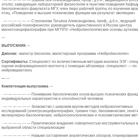
·
— — — — — —
Зорина Зоя Александровна, проф., д.б.н., выдающийся росс
этолог, заведующая лабораторией физиологии и генетики поведения Кафе
биологического факультета МГУ, член бюро рабочей группы по изучению вр
птиц. «Поведение и высшие психические функции как результат эволюции»
·
— — — — — —
Строганова Татьяна Александровна, проф., д.б.н., ведущий
российский психофизиолог, руководитель единственного в России центра
магнитоэнцефалографии при МГППУ. «Нейробиологические основы аутизма
—
ВЫПУСКНИК
—
Диплом:
-магистр биологии, магистерская программа «Нейробиология»
Сертификаты:
Специалист по количественным методам анализа ЭЭГ- спец
оценке информационного контента с помощью айтрекера- специалист — по
нейромаркетингу
—
—
Компетенции выпускника
—
·
— — — — — —
Понимание биологических основ высших психических функц
индивидуальных характеристик и способностей человека
·
— — — — — —
Знакомство с широким кругом методов нейрокогнитивных
исследований (электроэнцефалография, трекинг глаз, биохимические, генет
молекулярно-биологические, нейропсихологические и психометрические ме
·
— — — — — —
Практическое владение совокупностью инструментальных м
выбранной области специализации
·
— — — — — —
Навыки составления аналитических обзоров, планирования