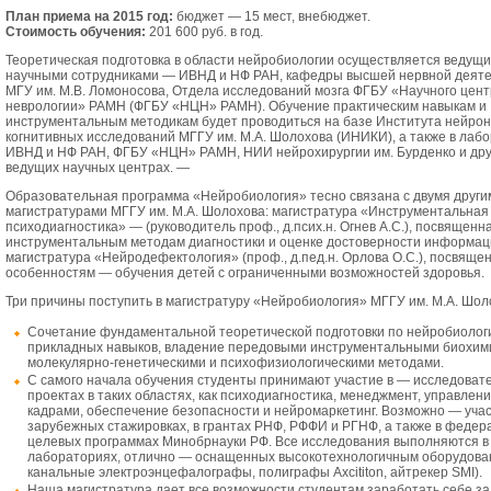
План приема на 2015 год:
бюджет — 15 мест, внебюджет.
Стоимость обучения:
201 600 руб. в год.
Теоретическая подготовка в области нейробиологии осуществляется ведущ
научными сотрудниками — ИВНД и НФ РАН, кафедры высшей нервной деят
МГУ им. М.В. Ломоносова, Отдела исследований мозга ФГБУ «Научного цент
неврологии» РАМН (ФГБУ «НЦН» РАМН). Обучение практическим навыкам и
инструментальным методикам будет проводиться на базе Института нейрон
когнитивных исследований МГГУ им. М.А. Шолохова (ИНИКИ), а также в лаб
ИВНД и НФ РАН, ФГБУ «НЦН» РАМН, НИИ нейрохирургии им. Бурденко и дру
ведущих научных центрах. —
Образовательная программа «Нейробиология» тесно связана с двумя други
магистратурами МГГУ им. М.А. Шолохова: магистратура «Инструментальная
психодиагностика»
—
(руководитель проф., д.псих.н. Огнев А.С.), посвященн
инструментальным методам диагностики и оценке достоверности информаци
магистратура «Нейродефектология» (проф., д.пед.н. Орлова О.С.), посвяще
особенностям
—
обучения детей с ограниченными возможностей здоровья.
Три причины поступить в магистратуру «Нейробиология» МГГУ им. М.А. Шол
Сочетание фундаментальной теоретической подготовки по нейробиолог
прикладных навыков, владение передовыми инструментальными биохим
молекулярно-генетическими и психофизиологическими методами.
С самого начала обучения студенты принимают участие в
—
исследовате
проектах в таких областях, как психодиагностика, менеджмент, управлен
кадрами, обеспечение безопасности и нейромаркетинг. Возможно
—
учас
зарубежных стажировках, в грантах РНФ, РФФИ и РГНФ, а также в федер
целевых программах Минобрнауки РФ. Все исследования выполняются в
лабораториях, отлично
—
оснащенных высокотехнологичным оборудован
канальные электроэнцефалографы, полиграфы
Axcititon
, айтрекер
SMI
).
Наша магистратура дает все возможности студентам заработать себе за 