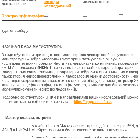
методы
исследованиях
деятельности
исследований
—
Электроэнцефалография
—
—
—
курс по выбору
—
—
НАУЧНАЯ БАЗА МАГИСТРАТУРЫ
—
В ходе обучения и при подготовке магистерских диссертаций все учащиеся
магистратуры «Нейробиология» будут принимать участие в научно-
исследовательских проектах Института нейронаук и когнитивных исследова
им. М.А. Шолохова (ИНКИ). Институт включает в себя четыре лаборатории
(лаборатория социогеномики, лаборатория нейробиологии внимания и восп
лаборатория нейродефектологии и лаборатория оценки достоверности ин
и оснащен современным высокотехнологичным оборудованием (айтрекер
S
канальные энцефалографы, полиграфы
Axciton
, комплекс для биохимических
молекулярно-генетических исследований).
Подробно со структурой ИНКИ и направлениями наших исследований можн
ознакомиться на веб-сейте института: —
https://mggu-sh.ru/incs
—
—
Мастер-классы, встречи
·
— — — — — —
Балабан Павел Милославович, проф., д.б.н., чл.-корр. РАН, 
ИВНД и НФ РАН. «Нейроэтология и биологические основы поведения»