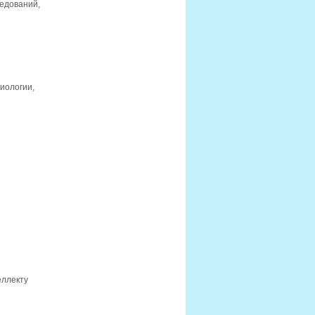
едований,
иологии,
еллекту