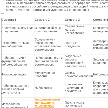
отличный послужной список: сформировать себе портфолио, стать соавт
научных статьях в российских и международных высокорейтинговых журн
принять участие в грантах и международных конференциях.
—
Семестр 1
—
Семестр 2
—
Семестр 3
—
Семестр 4
Специальные
Иностранный язык для
Иностранный язык
Количеств
методы
спец. целей
для спец. целей
методы ан
исследования
Оформление и
Дифферен
Экспериментальная
презентация
Генетика
психология
нейробиология
исследовательской
поведения
психодиаг
деятельности
Актуальные
Нейроанатомия и
Нейрофизиология и
вопросы
Эволюцио
функциональная
высшая нервная
современной
биология
нейроморфология
—
деятельность
нейробиологии
Молекулярная
Основы
Философия науки
Нейромарк
биология
психофармакологии
Клиническ
Клиническая
Нейрофизиология и
нейробиол
Нейрохимия
психология и
высшая нервная
функциона
психиатрия
деятельность
диагности
Биохимические и
молекулярно-
Трекинг глаз в
Методология
генетические
когнитивных
—
исследовательской