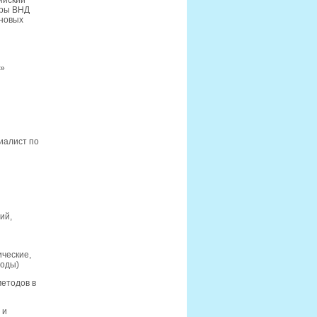
ийский
дры ВНД
ановых
»
иалист по
ий,
ические,
тоды)
етодов в
 и