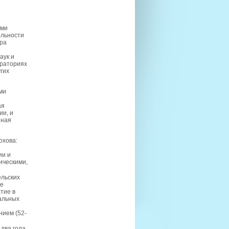
ими
ельности
ра
аук и
ораториях
гих
ми
ая
и, и
нная
охова:
ии и
ическими,
льских
ие
тие в
альных
ием (52-
два года