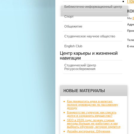
Пр
Библиотечно-информационный центр
КО
Спорт
Мы
Адре
Общежитие
Прое
Студенческое научное общество
Тел
English Club
E-ma
Центр карьеры и жизненной
навигации
Студенческий Центр
Ресурсосбережения
НОВЫЕ МАТЕРИАЛЫ
Как превратить идеи в капитал:
полное руководство по пассивному
доходу
Банкротство супругов: как списать
долги и сохранить имущество?
SEO в 2026 году: почему старые
методы больше не работают и как
выбрать обучение, которое окупится
Дизайн интерьера: Обучение,