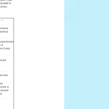
орами в
алах,
—
енные
ализа
циальная
 и
ностика
нная
етинг
ая
огия и
льная
ка