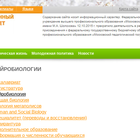
илиалы
Языки
Карта сайта
нческая жизнь
Молодежная политика
Новости
ЕЙРОБИОЛОГИИ
калавриат
гистратура
йробиология
щая биология
логия мегаполисов
an and Social Biology
ециалитет
(переводы и восстановления)
пирантура
полнительное образование
формация о численности обучающихся