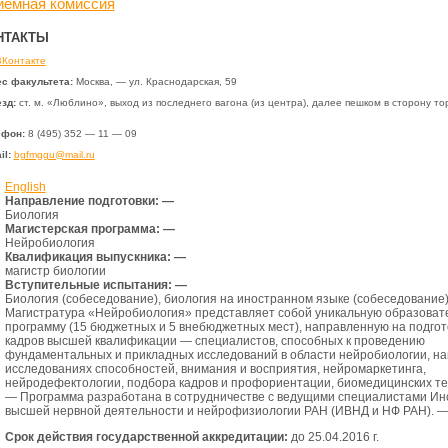
иемная комиссия
НТАКТЫ
ВКонтакте
с факультета:
Москва, — ул. Краснодарская, 59
зд:
ст. м. «Люблино», выход из последнего вагона (из центра), далее пешком в сторону то
ефон:
8 (495) 352 — 11 — 09
il:
bgfmggu@mail.ru
English
Направление подготовки: —
Биология
Магистерская программа: —
Нейробиология
Квалификация выпускника: —
магистр биологии
Вступительные испытания: —
Биология (собеседование), биология на иностранном языке (собеседование
Магистратура «Нейробиология» представляет собой уникальную образоват
программу (15 бюджетных и 5 внебюджетных мест), направленную на подгот
кадров высшей квалификации — специалистов, способных к проведению
фундаментальных и прикладных исследований в области нейробиологии, на
исследованиях способностей, внимания и восприятия, нейромаркетинга,
нейродефектологии, подбора кадров и профориентации, биомедицинских те
— Программа разработана в сотрудничестве с ведущими специалистами Ин
высшей нервной деятельности и нейрофизиологии РАН (ИВНД и НФ РАН). 
Срок действия государственной аккредитации:
до 25.04.2016 г.