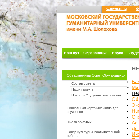
Факультеты
Ф
Наш вуз
Образование
Наука
Студе
Н
Объединенный Совет Обучающихся
Ба
Состав совета
Ма
Наши проекты
Не
Новости Студенческого совета
Об
Эко
Социальная карта москвича для
Hum
студентов
Сп
Школа вожатых
Ас
До
Центр культурно-воспитательной
Ин
работы