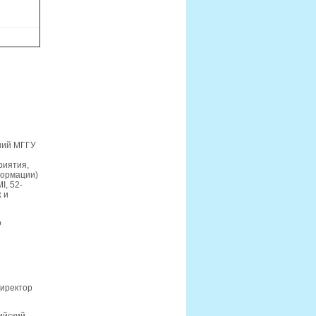
ний МГГУ
риятия,
формации)
MI
, 52-
 и
о
директор