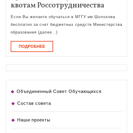
Информ
квотам Россотрудничества
для
Если Вы желаете обучаться в МГГУ им.Шолохова
иностр
бесплатно за счет бюджетных средств Министерства
студент
образования (далее…)
и
ПОДРОБНЕЕ
ПОДРОБНЕЕ
аспиран
принят
на
обучен
по
Объединенный Совет Обучающихся
квотам
Россотр
Состав совета
Наши проекты