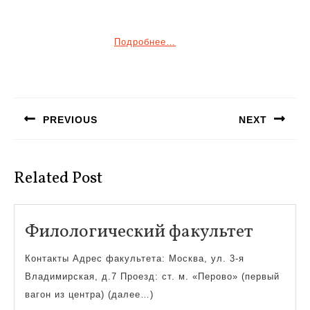
Подробнее…
Навигация
по
PREVIOUS
NEXT
записям
Предыдущая
Следующая
запись:
запись:
Related Post
Филол
Филологический факультет
факуль
Контакты Адрес факультета: Москва, ул. 3-я
Владимирская, д.7 Проезд: ст. м. «Перово» (первый
вагон из центра) (далее…)