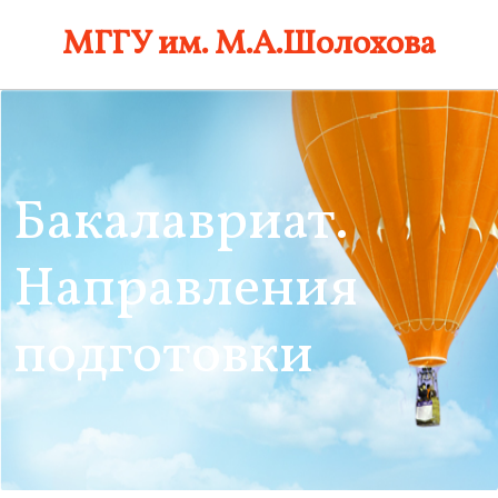
Skip
МГГУ им. М.А.Шолохова
to
content
Бакалавриат.
Направления
подготовки