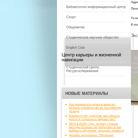
Адре
Библиотечно-информационный центр
Прое
Спорт
Тел
E-ma
Общежитие
Экс
Студенческое научное общество
English Club
Центр карьеры и жизненной
навигации
Студенческий Центр
Ресурсосбережения
НОВЫЕ МАТЕРИАЛЫ
Как превратить идеи в капитал:
полное руководство по пассивному
доходу
Банкротство супругов: как списать
долги и сохранить имущество?
SEO в 2026 году: почему старые
методы больше не работают и как
выбрать обучение, которое окупится
Дизайн интерьера: Обучение,