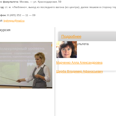
с факультета:
Москва, — ул. Краснодарская, 59
зд:
ст. м. «Люблино», выход из последнего вагона (из центра), далее пешком в сторону то
ефон:
8 (495) 352 — 11 — 09
il:
bgfmggu@mail.ru
курсия
Подробнее
Лица факультета
Марченко Алла Александровна
Щерба Владимир Афанасьевич