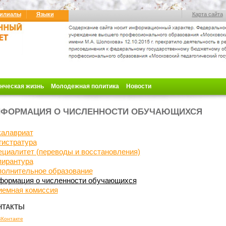
илиалы
Языки
Карта сайта
нческая жизнь
Молодежная политика
Новости
НФОРМАЦИЯ О ЧИСЛЕННОСТИ ОБУЧАЮЩИХСЯ
калавриат
гистратура
циалитет (переводы и восстановления)
пирантура
полнительное образование
формация
о численности обучающихся
иемная комиссия
НТАКТЫ
ВКонтакте