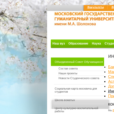
Факультеты
Ф
Наш вуз
Образование
Наука
Студе
И
Объединенный Совет Обучающихся
Ба
Состав совета
Ма
Наши проекты
Спе
Новости Студенческого совета
Ас
До
Социальная карта москвича для
Ин
студентов
Пр
Школа вожатых
КО
Центр культурно-воспитательной
Мы
работы