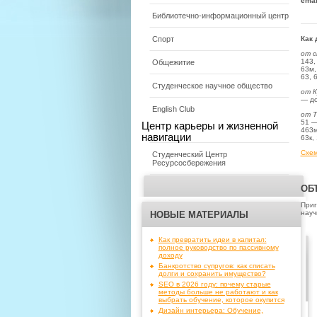
emai
Библиотечно-информационный центр
Как 
Спорт
от с
143,
Общежитие
63м,
63, 
Студенческое научное общество
от К
— до
English Club
от Т
51 —
Центр карьеры и жизненной
463м
навигации
63к,
Схе
Студенческий Центр
Ресурсосбережения
ОБ
Приг
науч
НОВЫЕ МАТЕРИАЛЫ
Как превратить идеи в капитал:
полное руководство по пассивному
доходу
Банкротство супругов: как списать
долги и сохранить имущество?
SEO в 2026 году: почему старые
методы больше не работают и как
выбрать обучение, которое окупится
Дизайн интерьера: Обучение,