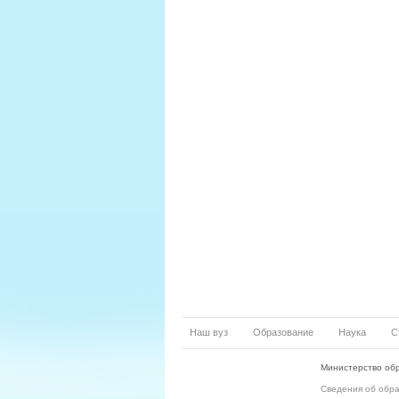
Наш вуз
Образование
Наука
С
Министерство обр
Сведения об обр