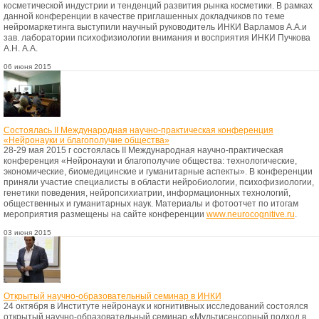
косметической индустрии и тенденций развития рынка косметики. В рамках
данной конференции в качестве приглашенных докладчиков по теме
нейромаркетинга выступили научный руководитель ИНКИ Варламов А.А.и
зав. лаборатории психофизиологии внимания и восприятия ИНКИ Пучкова
А.Н. А.А.
06 июня 2015
Состоялась II Международная научно-практическая конференция
«Нейронауки и благополучие общества»
28-29 мая 2015 г состоялась II Международная научно-практическая
конференция «Нейронауки и благополучие общества: технологические,
экономические, биомедицинские и гуманитарные аспекты». В конференции
приняли участие специалисты в области нейробиологии, психофизиологии,
генетики поведения, нейропсихиатрии, информационных технологий,
общественных и гуманитарных наук. Материалы и фотоотчет по итогам
мероприятия размещены на сайте конференции
www.neurocognitive.ru
.
03 июня 2015
Открытый научно-образовательный семинар в ИНКИ
24 октября в Институте нейронаук и когнитивных исследований состоялся
открытый научно-образовательный семинар «Мультисенсорный подход в