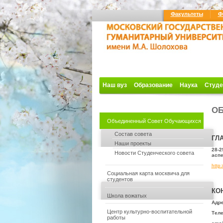
Факультеты
Ф
Наш вуз
Образование
Наука
Студе
ОБ
Объединенный Совет Обучающихся
Состав совета
ГЛ
Наши проекты
28-2
Новости Студенческого совета
асп
http:
Социальная карта москвича для
студентов
КО
Школа вожатых
Адре
Центр культурно-воспитательной
Тел
работы