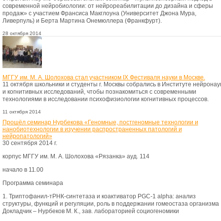
современной нейробиологии: от нейрореабилитации до дизайна и сферы
продаж» с участием Франсиса Макглоуна (Университет Джона Мура,
Ливерпуль) и Берта Мартина Онемюллера (Франкфурт).
28 октября 2014
МГГУ им. М. А. Шолохова стал участником IX Фестиваля науки в Москве.
11 октября школьники и студенты г. Москвы собрались в Институте нейронау
и когнитивных исследований, чтобы познакомиться с современными
технологиями в исследовании психофизиологии когнитивных процессов.
11 октября 2014
Прошёл семинар Нурбекова «Геномные, постгеномные технологии и
нанобиотехнологии в изучении распространенных патологий и
нейропатологий»
30 сентября 2014 г.
корпус МГГУ им. М. А. Шолохова «Рязанка» ауд. 114
начало в 11.00
Программа семинара
1. Триптофанил-тРНК-синтетаза и коактиватор PGC-1 alpha: анализ
структуры, функций и регуляции, роль в поддержании гомеостаза организма
Докладчик – Нурбеков М. К., зав. лабораторией социогеномики