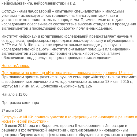
нейромаркетинга, нейролингвистики и т. д.
Сотрудниками лабораторий – опытными специалистами и молодыми
учеными – используется как традиционный инструментарий, так и
уникальные экспериментальные парадигмы. Применяемые методики
исследования обеспечивают соответствие высоким стандартам проведения
экспериментов и последующей обработки полученных данных.
Институт нейронаук и когнитивных исследований предоставляет научным
сотрудникам, профессорско-преподавательскому составу и обучающимся в
МГГУ им. М. А. Шолохова экспериментальные площадки для научно-
исследовательской работы. Институт оказывает помощь в планировании
экспериментов и создании экспериментальных протоколов, а также
обеспечивает поддержку в процессе проведенияисследования.
Новости
Анонсы
Приглашаем на семинар «Интегративная геномика шизофрении» 18 июня
Приглашаем принять участие в научном семинаре «Интегративная геномика
шизофрении: методические и методологические аспекты» 18 июня 2015 г.,
корпус МГГУ им. М. А. Шолохова «Выхино» ауд. 126
Начало в 11.00
Программа семинара:
17 июня 2015
Сотрудники ИНКИ приняли участие в конференции «Инновации и решения в
косметической индустрии»
4-5 июня 2015 года в г. Воронеже прошла II конференция «Инновации и
решения в косметической индустрии», организованная инновационным
центром «Бирюч» для профессионального обсуждения актуальных вопросов