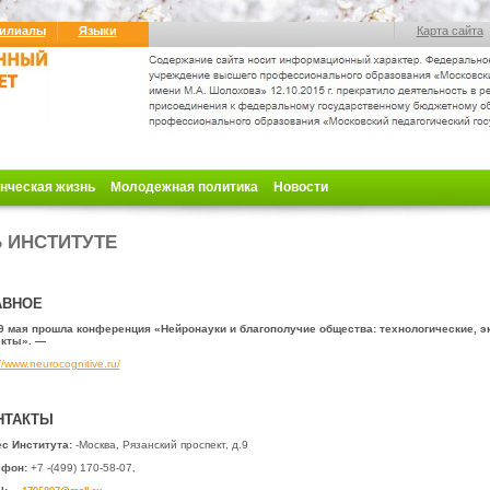
илиалы
Языки
Карта сайта
нческая жизнь
Молодежная политика
Новости
 ИНСТИТУТЕ
АВНОЕ
9 мая прошла конференция «Нейронауки и благополучие общества: технологические, э
екты». —
//www.neurocognitive.ru/
НТАКТЫ
с Института:
-Москва, Рязанский проспект, д.9
ефон:
+7 -(499) 170-58-07,