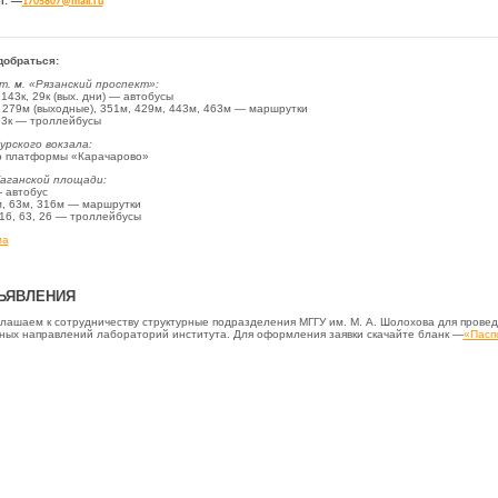
l:
—
1705807@mail.ru
добраться:
т. м. «Рязанский проспект»:
 143к, 29к (вых. дни) — автобусы
 279м (выходные), 351м, 429м, 443м, 463м — маршрутки
63к — троллейбусы
урского вокзала:
 платформы «Карачарово»
аганской площади:
 автобус
, 63м, 316м — маршрутки
 16, 63, 26 — троллейбусы
ма
ЪЯВЛЕНИЯ
лашаем к сотрудничеству структурные подразделения МГГУ им. М. А. Шолохова для провед
ных направлений лабораторий института. Для оформления заявки скачайте бланк —
«Пасп