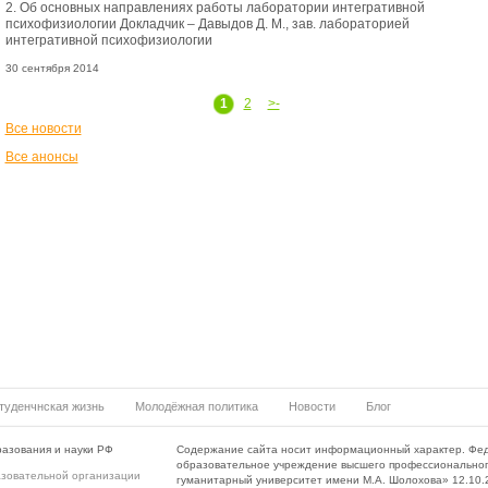
2. Об основных направлениях работы лаборатории интегративной
психофизиологии Докладчик – Давыдов Д. М., зав. лабораторией
интегративной психофизиологии
30 сентября 2014
1
2
>-
Все новости
Все анонсы
туденчнская жизнь
Молодёжная политика
Новости
Блог
азования и науки РФ
Содержание сайта носит информационный характер. Фе
образовательное учреждение высшего профессиональног
азовательной организации
гуманитарный университет имени М.А. Шолохова» 12.10.20