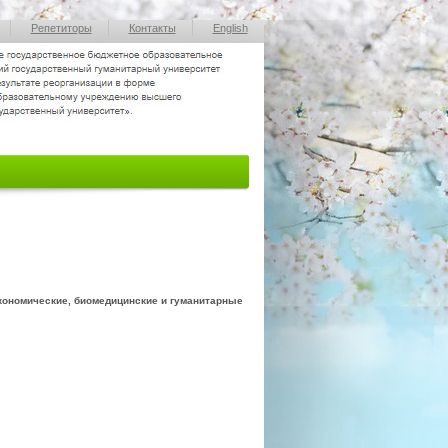
Репетиторы
Контакты
English
кономические,
биомедицинские и гуманитарные