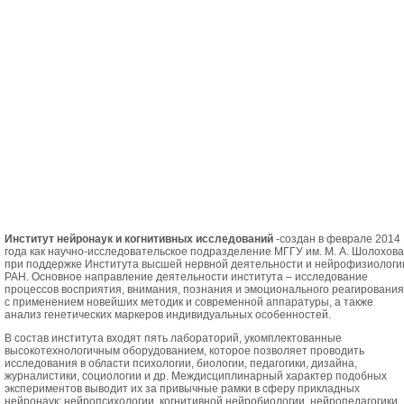
Институт нейронаук и когнитивных исследований
-создан в феврале 2014
года как научно-исследовательское подразделение МГГУ им. М. А. Шолохова
при поддержке Института высшей нервной деятельности и нейрофизиологи
РАН. Основное направление деятельности института – исследование
процессов восприятия, внимания, познания и эмоционального реагирования
с применением новейших методик и современной аппаратуры, а также
анализ генетических маркеров индивидуальных особенностей.
В состав института входят пять лабораторий, укомплектованные
высокотехнологичным оборудованием, которое позволяет проводить
исследования в области психологии, биологии, педагогики, дизайна,
журналистики, социологии и др. Междисциплинарный характер подобных
экспериментов выводит их за привычные рамки в сферу прикладных
нейронаук: нейропсихологии, когнитивной нейробиологии, нейропедагогики,