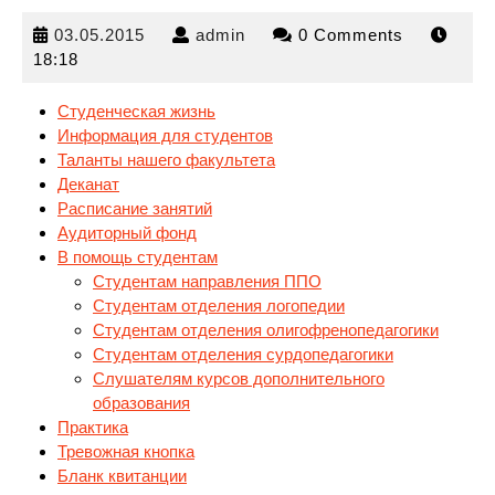
03.05.2015
admin
03.05.2015
admin
0 Comments
18:18
Студенческая жизнь
Информация для студентов
Таланты нашего факультета
Деканат
Расписание занятий
Аудиторный
фонд
В помощь студентам
Студентам направления ППО
Студентам отделения логопедии
Студентам отделения олигофренопедагогики
Студентам отделения сурдопедагогики
Слушателям курсов дополнительного
образования
Практика
Тревожная кнопка
Бланк квитанции