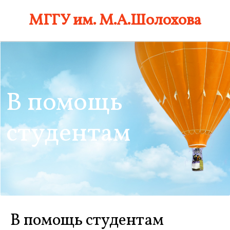
Skip
МГГУ им. М.А.Шолохова
to
content
В помощь
студентам
В помощь студентам