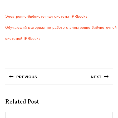
—
Электронно-библиотечная система IPRbooks
Обучающий материал по работе с электронно-библиотечной
системой IPRbooks
Навигация
по
PREVIOUS
NEXT
записям
Предыдущая
Следующая
запись:
запись:
Related Post