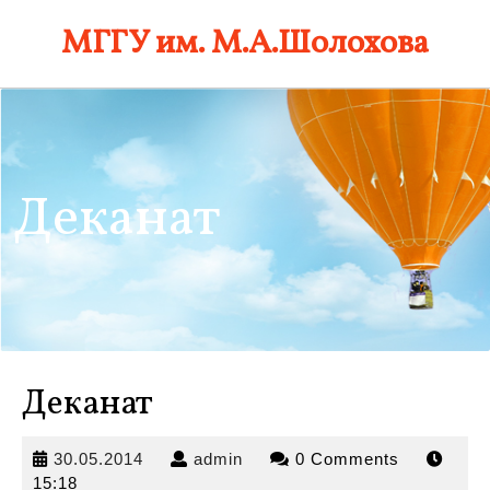
Skip
МГГУ им. М.А.Шолохова
to
content
Деканат
Деканат
30.05.2014
admin
30.05.2014
admin
0 Comments
15:18