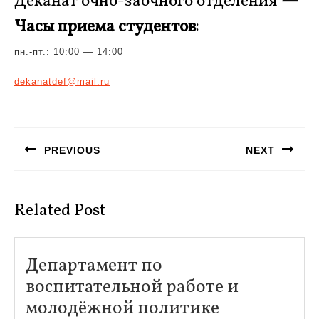
Деканат очно-заочного отделения
—
Часы приема студентов
:
пн.-пт.: 10:00 — 14:00
dekanatdef@mail.ru
Навигация
по
PREVIOUS
NEXT
записям
Предыдущая
Следующая
запись:
запись:
Related Post
Департамент по
воспитательной работе и
Департаме
молодёжной политике