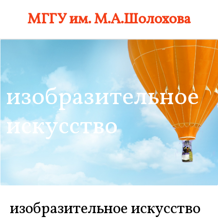
Skip
МГГУ им. М.А.Шолохова
to
content
изобразительное
искусство
изобразительное искусство