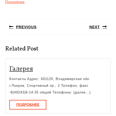
Подробнее
Навигация
по
PREVIOUS
NEXT
записям
Предыдущая
Следующая
запись:
запись:
Related Post
Галерея
Галерея
Контакты Адрес: 601120, Владимирская обл.
г.Покров, Спортивный пр., 2 Телефон, факс
-8(49243)6-14-35 общий Телефоны: (далее…)
ПОДРОБНЕЕ
ПОДРОБНЕЕ