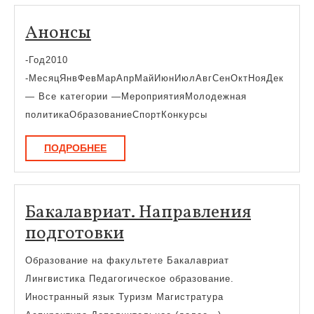
Анонсы
Анонсы
-Год2010
-МесяцЯнвФевМарАпрМайИюнИюлАвгСенОктНояДек
— Все категории —МероприятияМолодежная
политикаОбразованиеСпортКонкурсы
ПОДРОБНЕЕ
ПОДРОБНЕЕ
Бакалавриат. Направления
Бакалавриат.
подготовки
Направления
Образование на факультете Бакалавриат
подготовки
Лингвистика Педагогическое образование.
Иностранный язык Туризм Магистратура