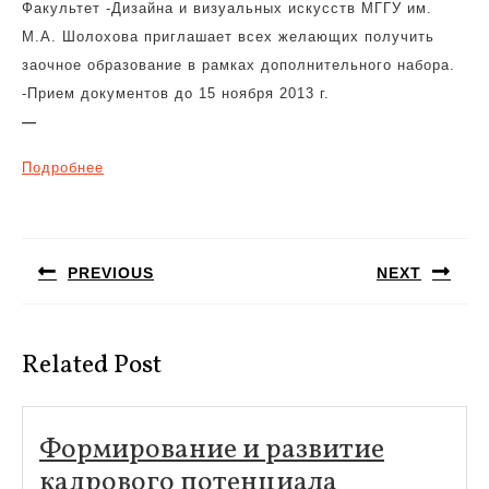
Факультет -Дизайна и визуальных искусств МГГУ им.
М.А. Шолохова приглашает всех желающих получить
заочное образование в рамках дополнительного набора.
-Прием документов до 15 ноября 2013 г.
—
Подробнее
Навигация
по
PREVIOUS
NEXT
записям
Предыдущая
Следующая
запись:
запись:
Related Post
Формирование и развитие
кадрового потенциала