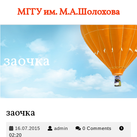
Skip
МГГУ им. М.А.Шолохова
to
content
заочка
заочка
16.07.2015
admin
16.07.2015
admin
0 Comments
02:20