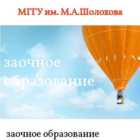
Skip
МГГУ им. М.А.Шолохова
to
content
заочное
образование
заочное образование