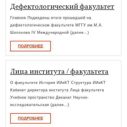
Деф
Дефектологический факультет
фак
Главное Подведены итоги прошедшей на
дефектологическом факультете МГГУ им.М.А.
Шолохова IV Международной (далее…)
ПОДРОБНЕЕ
ПОДРОБНЕЕ
Лица
Лица института / факультета
инст
О факультете История ИИиКТ Структура ИИиКТ
/
Кабинет директора института Лица факультета
факу
Учебное пространство Деканат Научно-
исследовательская (далее…)
ПОДРОБНЕЕ
ПОДРОБНЕЕ