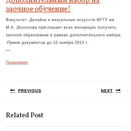
Дополнительный набор на
заочное обучение!
Факультет -Дизайна и визуальных искусств МГГУ им.
М.А. Шолохова приглашает всех желающих получить
заочное образование в рамках дополнительного набора.
-Прием документов до 15 ноября 2013 г.
—
Подробнее
Навигация
по
PREVIOUS
NEXT
записям
Предыдущая
Следующая
запись:
запись:
Related Post