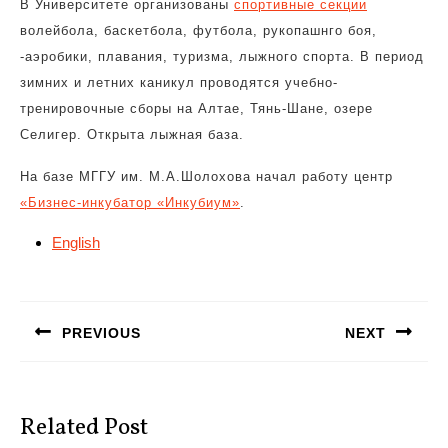
В Университете организованы
спортивные секции
волейбола, баскетбола, футбола, рукопашнго боя,
-аэробики, плавания, туризма, лыжного спорта. В период
зимних и летних каникул проводятся учебно-
тренировочные сборы на Алтае, Тянь-Шане, озере
Селигер. Открыта лыжная база.
На базе МГГУ им. М.А.Шолохова начал работу центр
«Бизнес-инкубатор «Инкубиум»
.
English
Навигация
по
PREVIOUS
NEXT
записям
Предыдущая
Следующая
запись:
запись:
Related Post