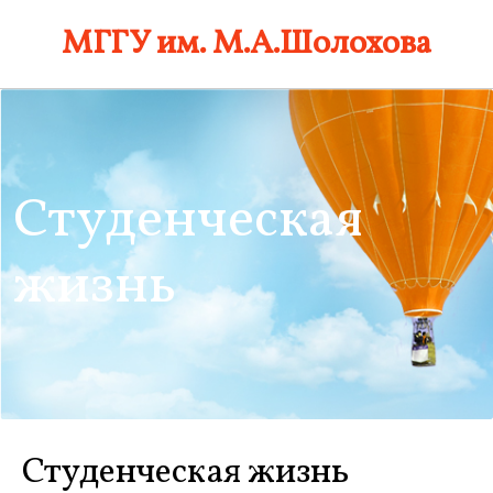
Skip
МГГУ им. М.А.Шолохова
to
content
Студенческая
жизнь
Студенческая жизнь