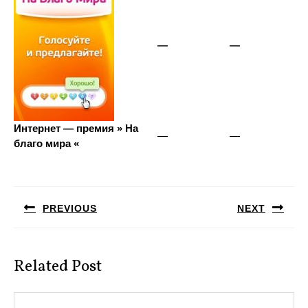
—
—
Интернет — премия » На
—
—
благо мира «
Навигация
по
PREVIOUS
NEXT
записям
Предыдущая
Следующая
запись:
запись:
Related Post