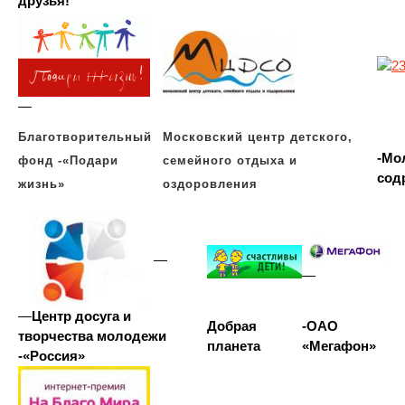
друзья!
—
Благотворительный
Московский центр детского,
-Мо
фонд -«Подари
семейного отдыха и
сод
жизнь»
оздоровления
—
—
—
Центр досуга и
Добрая
-ОАО
творчества молодежи
планета
«Мегафон»
-«Россия»