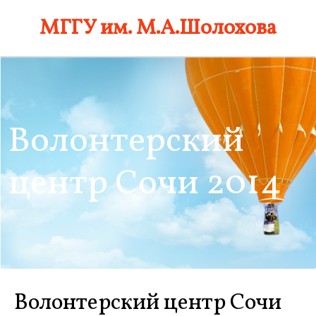
Skip
МГГУ им. М.А.Шолохова
to
content
Волонтерский
центр Сочи 2014
Волонтерский центр Сочи