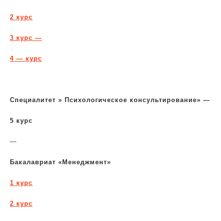
2 курс
3 курс —
4 — курс
Специалитет » Психологическое консультирование» —
5 курс
—
Бакалавриат «Менеджмент»
1 курс
2 курс