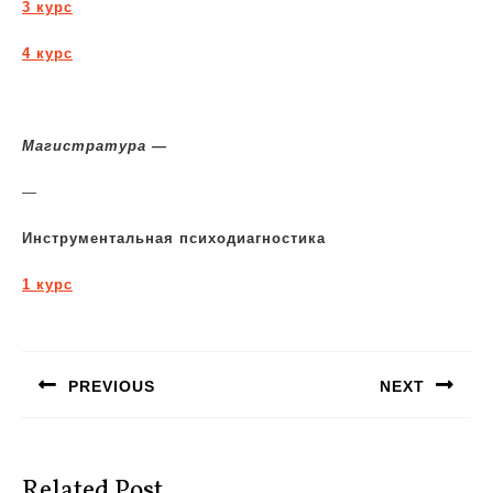
3 курс
4 курс
Магистратура —
—
Инструментальная психодиагностика
1 курс
Навигация
по
PREVIOUS
NEXT
записям
Предыдущая
Следующая
запись:
запись:
Related Post