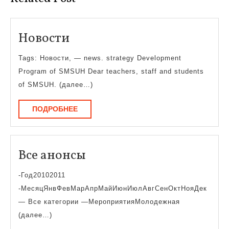
Новости
Новости
Tags: Новости, — news. strategy Development
Program of SMSUH Dear teachers, staff and students
of SMSUH. (далее…)
ПОДРОБНЕЕ
ПОДРОБНЕЕ
Все
Все анонсы
анонсы
-Год20102011
-МесяцЯнвФевМарАпрМайИюнИюлАвгСенОктНояДек
— Все категории —МероприятияМолодежная
(далее…)