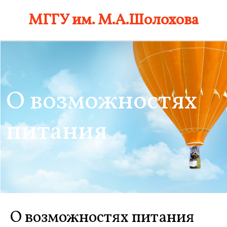
Skip
МГГУ им. М.А.Шолохова
to
content
О возможностях
питания
О возможностях питания