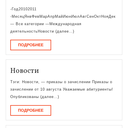
-Год20102011
-МесяцЯнвФевМарАпрМайИюнИюлАвгСенОктНояДек
— Все категории —Международная
деятельностьНовости (далее…)
ПОДРОБНЕЕ
ПОДРОБНЕЕ
Новости
Новости
Тэги: Новости, — приказы о зачислении Приказы о
зачислении от 10 августа Уважаемые абитуриенты!
Опубликованы (далее…)
ПОДРОБНЕЕ
ПОДРОБНЕЕ