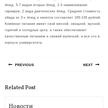
блюд, 5-7 видов вторых блюд, 2-3 наименования
гарниров, 2 вида диетических блюд. Средняя стоимость
обеда из 3-х блюд и напитка составляет 100-130 рублей.
Комбинат питания имеет свой мясной, овощной, мучной,
горячий и холодные цеха, а также обеспечивает
качественным питанием и свежей выпечкой, и все это в
корпусе университета.
Навигация
по
PREVIOUS
NEXT
записям
Предыдущая
Следующая
запись:
запись:
Related Post
Новости
Новости