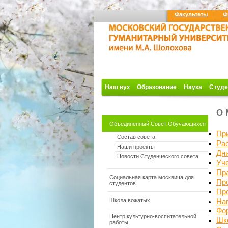
Факультеты
Ф
Наш вуз
Образование
Наука
Студе
О 
Объединенный Совет Обучающихся
Пр
Состав совета
Ра
Наши проекты
Дн
Новости Студенческого совета
Уч
Пр
Социальная карта москвича для
Пр
студентов
Пр
Школа вожатых
Нап
Фо
Центр культурно-воспитательной
Шко
работы