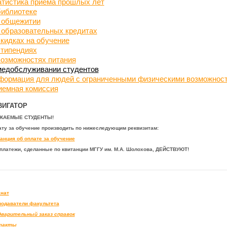
атистика приема прошлых лет
библиотеке
 общежитии
 образовательных кредитах
кидках на обучение
стипендиях
возможностях питания
медобслуживании студентов
формация для людей с ограниченными физическими возможнос
иемная комиссия
ВИГАТОР
ЖАЕМЫЕ СТУДЕНТЫ!
ту за обучение производить по нижеследующим реквизитам:
анция об оплате за обучение
платежи, сделанные по квитанции МГГУ им. М.А. Шолохова, ДЕЙСТВУЮТ!
нат
одаватели факультета
дварительный заказ справок
такты