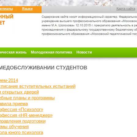
илиалы
Языки
Карта сайта
нческая жизнь
Молодежная политика
Новости
МЕДОБСЛУЖИВАНИИ СТУДЕНТОВ
ием-2014
списание вступительных испытаний
и открытых дверей
ебные планы и программы
авила приема
офессия
«Психолог»
офессия «HR-менеджер»
равления подготовки
рмы обучения
ла юного психолога