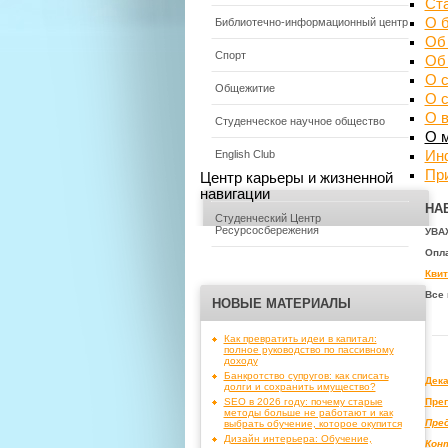
Ст
О 
Библиотечно-информационный центр
Об
Спорт
Об
О с
Общежитие
О 
О 
Студенческое научное общество
О 
Ин
English Club
Пр
Центр карьеры и жизненной
навигации
НА
Студенческий Центр
Ресурсосбережения
УВА
Опла
Квит
Все 
НОВЫЕ МАТЕРИАЛЫ
Как превратить идеи в капитал:
полное руководство по пассивному
доходу
Банкротство супругов: как списать
Дека
долги и сохранить имущество?
Преп
SEO в 2026 году: почему старые
методы больше не работают и как
Пре
выбрать обучение, которое окупится
Дизайн интерьера: Обучение,
Кон