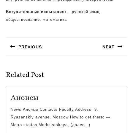
Вступительные испытания:
—
русский язык,
обществознание, математика
Навигация
по
PREVIOUS
NEXT
записям
Предыдущая
Следующая
запись:
запись:
Related Post
Анонсы
Анонсы
News Анонсы Contacts Faculty Address: 9,
Ryazanskiy avenue, Moscow How to get there: —
Metro station Marksistskaya, (далее…)