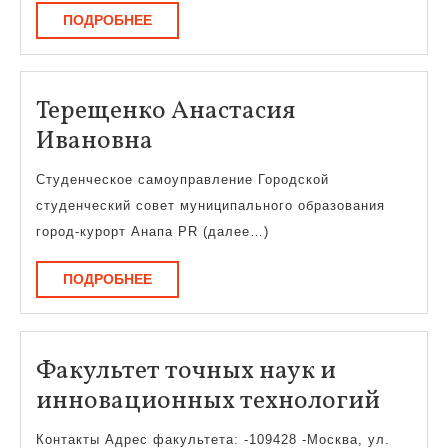
ПОДРОБНЕЕ
ПОДРОБНЕЕ
Терещенко Анастасия
Терещенко
Ивановна
Анастасия
Студенческое самоуправление Городской
Ивановна
студенческий совет муниципального образования
город-курорт Анапа PR (далее…)
ПОДРОБНЕЕ
ПОДРОБНЕЕ
Факультет точных наук и
Факул
инновационных технологий
точн
Контакты Адрес факультета: -109428 -Москва, ул.