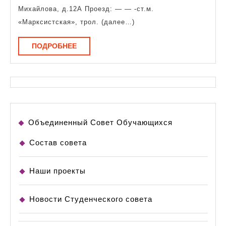
наук
Михайлова, д.12А Проезд: — — -ст.м.
и
«Марксистская», трол. (далее…)
инно
ПОДРОБНЕЕ
ПОДРОБНЕЕ
техн
Объединенный Совет Обучающихся
Состав совета
Наши проекты
Новости Студенческого совета