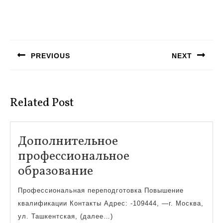
Навигация
по
PREVIOUS
NEXT
записям
Предыдущая
Следующая
запись:
запись:
Related Post
Дополнительное
профессиональное
Дополнительное
образование
профессиональное
Профессиональная переподготовка Повышение
образование
квалификации Контакты Адрес: -109444, —г. Москва,
ул. Ташкентская, (далее…)