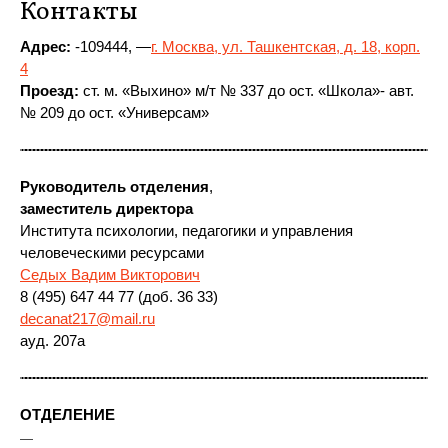
Контакты
Адрес:
-109444, —
г. Москва, ул. Ташкентская, д. 18, корп.
4
Проезд:
ст. м. «Выхино» м/т № 337 до ост. «Школа»- авт.
№ 209 до ост. «Универсам»
Руководитель отделения
,
заместитель директора
Института психологии, педагогики и управления
человеческими ресурсами
Седых Вадим Викторович
8 (495) 647 44 77 (доб. 36 33)
decanat217@mail.ru
ауд. 207а
ОТДЕЛЕНИЕ
—