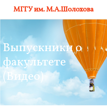
Skip
МГГУ им. М.А.Шолохова
to
content
Выпускники о
факультете
(Видео)