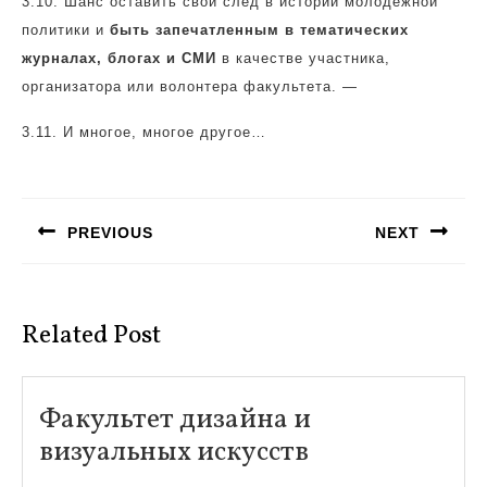
3.10.
Шанс оставить свой след в истории молодежной
политики и
быть запечатленным в тематических
журналах, блогах и СМИ
в качестве участника,
организатора или волонтера факультета. —
3.11.
И многое, многое другое…
Навигация
по
PREVIOUS
NEXT
записям
Предыдущая
Следующая
запись:
запись:
Related Post
Факультет дизайна и
Факультет
визуальных искусств
дизайна