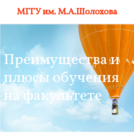
Skip
МГГУ им. М.А.Шолохова
to
content
Преимущества и
плюсы обучения
на факультете