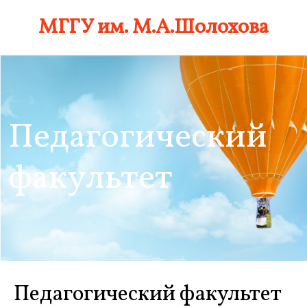
Skip
МГГУ им. М.А.Шолохова
to
content
Педагогический
факультет
Педагогический факультет