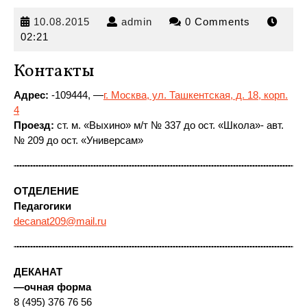
10.08.2015
admin
10.08.2015
admin
0 Comments
02:21
Контакты
Адрес:
-109444, —
г. Москва, ул. Ташкентская, д. 18, корп.
4
Проезд:
ст. м. «Выхино» м/т № 337
до ост. «Школа»- авт.
№ 209 до ост. «Универсам»
ОТДЕЛЕНИЕ
Педагогики
decanat209@mail.ru
ДЕКАНАТ
—
очная форма
8 (495) 376 76 56