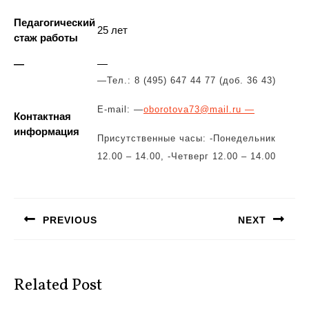
Педагогический
25 лет
стаж работы
—
—
—
Тел.: 8 (495) 647 44 77 (доб. 36 43)
E-mail: —
oborotova73@mail.ru —
Контактная
информация
Присутственные часы: -Понедельник
12.00 – 14.00, -Четверг 12.00 – 14.00
Навигация
по
PREVIOUS
NEXT
записям
Предыдущая
Следующая
запись:
запись:
Related Post