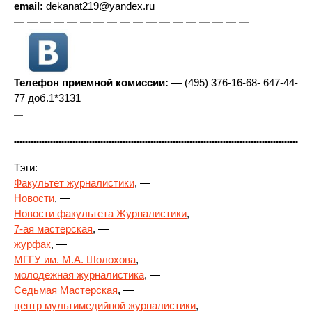
email:
dekanat219@yandex.ru
— — — — — — — — — — — — — — — — — —
Телефон приемной комиссии: —
(495) 376-16-68- 647-44-
77 доб.1*3131
—
Тэги:
Факультет журналистики
, —
Новости
, —
Новости факультета Журналистики
, —
7-ая мастерская
, —
журфак
, —
МГГУ им. М.А. Шолохова
, —
молодежная журналистика
, —
Седьмая Мастерская
, —
центр мультимедийной журналистики
, —