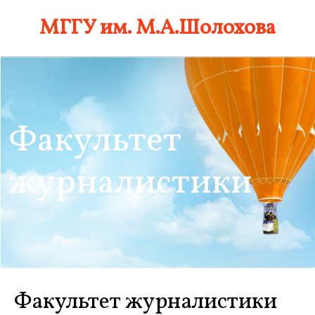
Skip
МГГУ им. М.А.Шолохова
to
content
Факультет
журналистики
Факультет журналистики