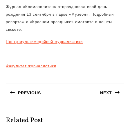
Журнал «Космополитен» отпраздновал свой день
рождения 13 сентября в парке «Музеон». Подробный
репортаж о «Красном празднике» смотрите в нашем
сюжете.
Центр мультимедийной журналистики
—
Факультет журналистики
Навигация
по
PREVIOUS
NEXT
записям
Предыдущая
Следующая
запись:
запись:
Related Post