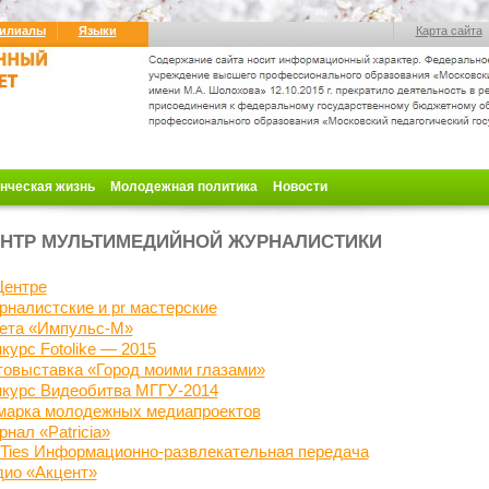
илиалы
Языки
Карта сайта
нческая жизнь
Молодежная политика
Новости
НТР МУЛЬТИМЕДИЙНОЙ ЖУРНАЛИСТИКИ
Центре
налистские и pr мастерские
зета «Импульс-М»
курс Fotolike — 2015
товыставка «Город моими
глазами»
нкурс Видеобитва МГГУ-2014
марка молодежных медиапроектов
нал «Patricia»
 Ties Информационно-развлекательная передача
дио «Акцент»