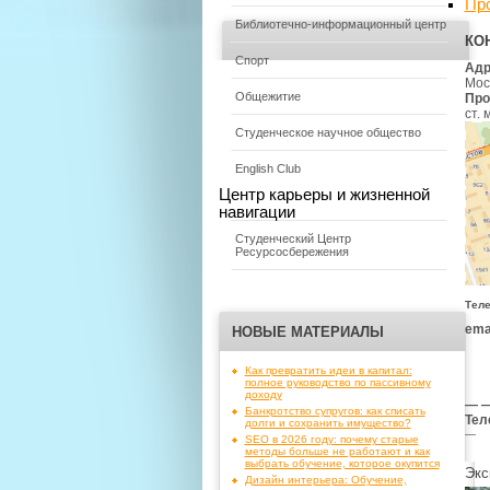
Пр
Библиотечно-информационный центр
КО
Спорт
Адр
Моск
Общежитие
Про
ст.
Студенческое научное общество
English Club
Центр карьеры и жизненной
навигации
Студенческий Центр
Ресурсосбережения
Тел
emai
НОВЫЕ МАТЕРИАЛЫ
Как превратить идеи в капитал:
полное руководство по пассивному
доходу
— —
Банкротство супругов: как списать
Тел
долги и сохранить имущество?
—
SEO в 2026 году: почему старые
методы больше не работают и как
выбрать обучение, которое окупится
Экс
Дизайн интерьера: Обучение,