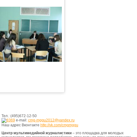
Тел.: (495)672-12-50
e-mail:
cmg-mggu2012@yandex.ru
Наш адрес Вконтакте
http://vk.com/cmgmggu
Центр мультимедийной журналистики
– это площадка для молодых