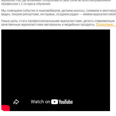
журналистов, где возможно попробовать свои силы во всех направлениях
профессии с 1-го курса обучения.
Мы освещаем события и ньюсмейкеров, делаем анонсы, снимаем и монтиру
видео, пишем репортажи, интервью, создаем радио — живем журналистикой
Наша цель: стать профессиональными журналистами, делать современные
качетвенные журналистские материалы и медийные продукты.
Подробнее…