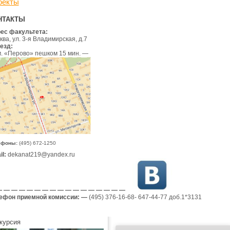
оекты
НТАКТЫ
ес факультета:
ва, ул. 3-я Владимирская, д.7
езд:
 м. «Перово» пешком 15 мин
.
—
ефоны:
(495) 672-1250
l:
dekanat219@yandex.ru
 — — — — — — — — — — — — — — — —
ефон приемной комиссии: —
(495) 376-16-68- 647-44-77 доб.1*3131
курсия