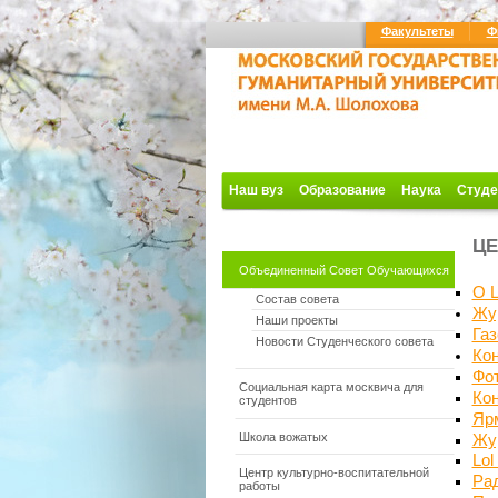
Факультеты
Ф
Наш вуз
Образование
Наука
Студе
ЦЕ
Объединенный Совет Обучающихся
О 
Состав совета
Жур
Наши проекты
Га
Новости Студенческого совета
Кон
Фо
Социальная карта москвича для
Ко
студентов
Яр
Школа вожатых
Жур
Lol
Центр культурно-воспитательной
Ра
работы