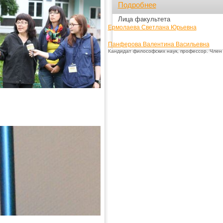
Подробнее
Лица факультета
Ермолаева Светлана Юрьевна
Панферова Валентина Васильевна
Кандидат философских наук, профессор. Член