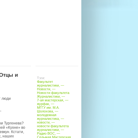
 Отцы и
Тэги:
Факультет
журналистики
, —
Новости
, —
Новости факультета
Журналистики
, —
т люди
7-ая мастерская
, —
журфак
, —
МГГУ им. М.А.
—
Шолохова
, —
молодежная
журналистика
, —
новости
, —
ки Тургенева?
новости факультета
ей «Кухне» во
журналистики
, —
вкун. Кстати,
Радио ВОС
, —
с, наших
Седьмая Мастерская
,