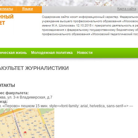
илиалы
Языки
Карта сайта
нческая жизнь
Молодежная политика
Новости
КУЛЬТЕТ ЖУРНАЛИСТИКИ
НТАКТЫ
ес факультета:
ва, ул. 3-я Владимирская, д.7
езд:
 м. «Перово» пешком 15 мин
.
style=»font-family: arial, helvetica, sans-serif-«> —