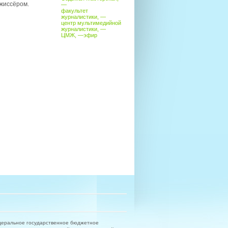
жиссёром.
—
факультет
журналистики
, —
центр мультимедийной
журналистики
, —
ЦМЖ
, —
эфир
деральное государственное бюджетное