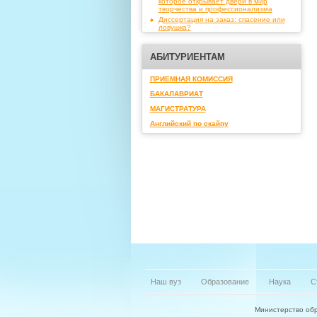
которое открывает двери в мир
творчества и профессионализма
Диссертация на заказ: спасение или
ловушка?
АБИТУРИЕНТАМ
ПРИЕМНАЯ КОМИССИЯ
БАКАЛАВРИАТ
МАГИСТРАТУРА
Английский по скайпу
Наш вуз
Образование
Наука
С
Министерство обр