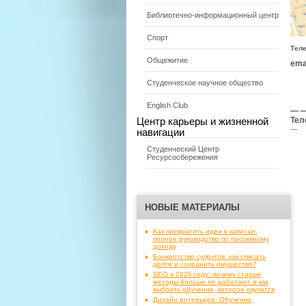
Библиотечно-информационный центр
Спорт
Тел
Общежитие
emai
Студенческое научное общество
English Club
— —
Тел
Центр карьеры и жизненной
—
навигации
Студенческий Центр
Ресурсосбережения
НОВЫЕ МАТЕРИАЛЫ
Как превратить идеи в капитал:
полное руководство по пассивному
доходу
Банкротство супругов: как списать
долги и сохранить имущество?
SEO в 2026 году: почему старые
методы больше не работают и как
выбрать обучение, которое окупится
Дизайн интерьера: Обучение,