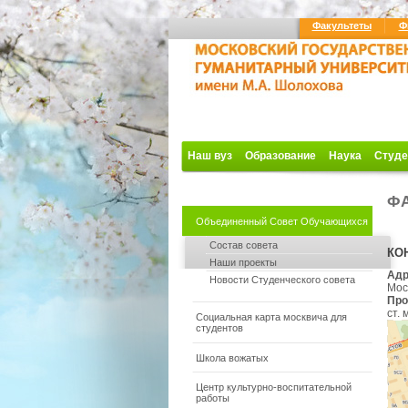
Факультеты
Ф
Наш вуз
Образование
Наука
Студе
ФА
Объединенный Совет Обучающихся
Состав совета
КО
Наши проекты
Адр
Новости Студенческого совета
Моск
Про
ст.
Социальная карта москвича для
студентов
Школа вожатых
Центр культурно-воспитательной
работы