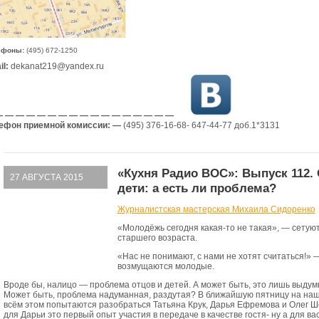
ефоны:
(495) 672-1250
l:
dekanat219@yandex.ru
 — — — — — — — — — — — — — — — —
ефон приемной комиссии: —
(495) 376-16-68- 647-44-77 доб.1*3131
«Кухня Радио ВОС»: Выпуск 112.
27 АВГУСТА 2015
дети: а есть ли проблема?
Журналистская мастерская Михаила Сидоренко
«Молодёжь сегодня какая-то не такая», — сетую
старшего возраста.
«Нас не понимают, с нами не хотят считаться!» 
возмущаются молодые.
Вроде бы, налицо — проблема отцов и детей. А может быть, это лишь выдум
Может быть, проблема надуманная, раздутая? В ближайшую пятницу на наш
всём этом попытаются разобраться Татьяна Крук, Дарья Ефремова и Олег Ше
для Дарьи это первый опыт участия в передаче в качестве гостя- ну а для ва