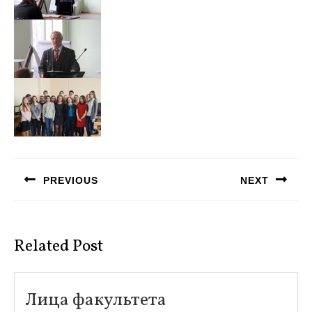
Навигация
по
PREVIOUS
NEXT
записям
Предыдущая
Следующая
запись:
запись:
Related Post
Лица
Лица факультета