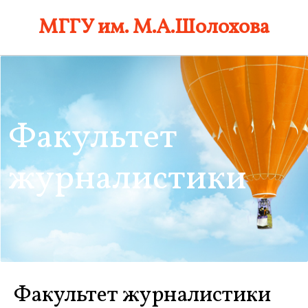
Skip
МГГУ им. М.А.Шолохова
to
content
Факультет
журналистики
Факультет журналистики