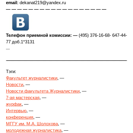
email:
dekanat219@yandex.ru
— — — — — — — — — — — — — — — — — —
Телефон приемной комиссии: —
(495) 376-16-68- 647-44-
77 доб.1*3131
—
Тэги:
Факультет журналистики
, —
Новости
, —
Новости факультета Журналистики
, —
7-ая мастерская
, —
журфак
, —
Интервью
, —
конференция
, —
МГГУ им. М.А. Шолохова
, —
молодежная журналистика
, —