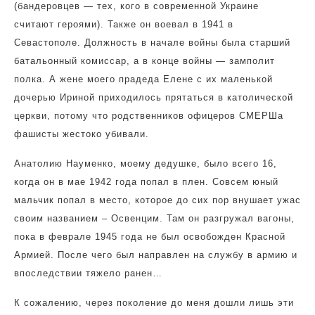
(бандеровцев — тех, кого в современной Украине
считают героями). Также он воевал в 1941 в
Севастополе. Должность в начале войны была старший
батальонный комиссар, а в конце войны — замполит
полка. А жене моего прадеда Елене с их маленькой
дочерью Ириной приходилось прятаться в католической
церкви, потому что родственников офицеров СМЕРШа
фашисты жестоко убивали.
Анатолию Науменко, моему дедушке, было всего 16,
когда он в мае 1942 года попал в плен. Совсем юный
мальчик попал в место, которое до сих пор внушает ужас
своим названием – Освенцим. Там он разгружал вагоны,
пока в феврале 1945 года не был освобожден Красной
Армией. После чего был направлен на службу в армию и
впоследствии тяжело ранен…
К сожалению, через поколение до меня дошли лишь эти