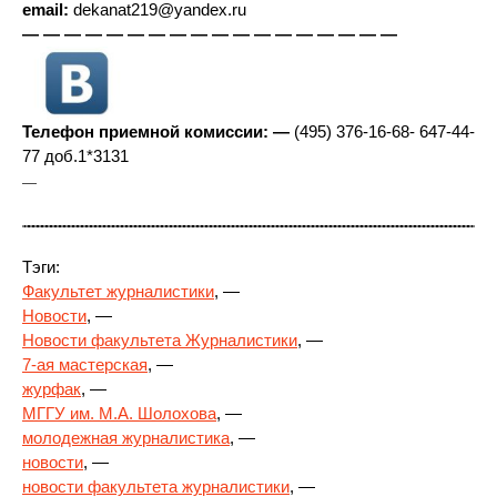
email:
dekanat219@yandex.ru
— — — — — — — — — — — — — — — — — —
Телефон приемной комиссии: —
(495) 376-16-68- 647-44-
77 доб.1*3131
—
Тэги:
Факультет журналистики
, —
Новости
, —
Новости факультета Журналистики
, —
7-ая мастерская
, —
журфак
, —
МГГУ им. М.А. Шолохова
, —
молодежная журналистика
, —
новости
, —
новости факультета журналистики
, —