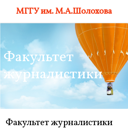
Skip
МГГУ им. М.А.Шолохова
to
content
Факультет
журналистики
Факультет журналистики