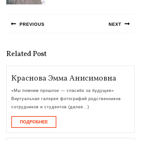
Навигация
по
PREVIOUS
NEXT
записям
Предыдущая
Следующая
запись:
запись:
Related Post
Красн
Краснова Эмма Анисимовна
Эмма
«Мы помним прошлое — спасибо за будущее»
Аниси
Виртуальная галерея фотографий родственников
сотрудников и студентов (далее…)
ПОДРОБНЕЕ
ПОДРОБНЕЕ