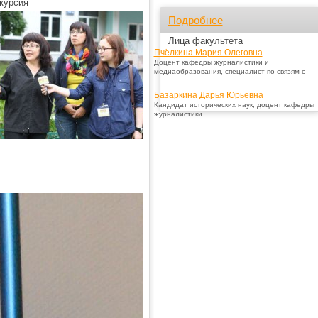
курсия
Подробнее
Лица факультета
Пчёлкина Мария Олеговна
Доцент кафедры журналистики и
медиаобразования, специалист по связям с
Базаркина Дарья Юрьевна
Кандидат исторических наук, доцент кафедры
журналистики