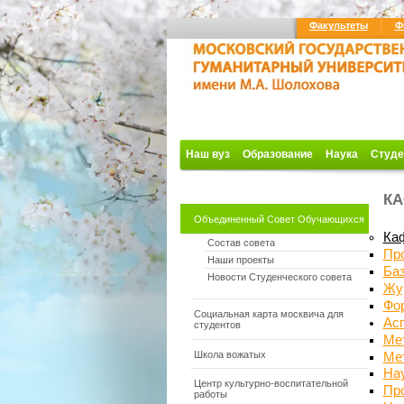
Факультеты
Ф
Наш вуз
Образование
Наука
Студе
КА
Объединенный Совет Обучающихся
Ка
Состав совета
Про
Наши проекты
Ба
Новости Студенческого совета
Жу
Фо
Социальная карта москвича для
Ас
студентов
Ме
Школа вожатых
Ме
На
Центр культурно-воспитательной
Пр
работы