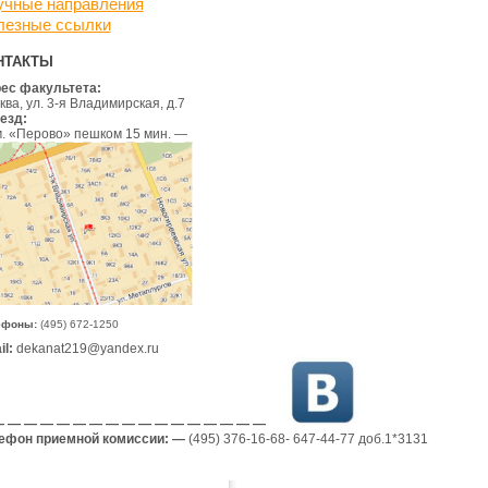
учные направления
лезные ссылки
НТАКТЫ
ес факультета:
ва, ул. 3-я Владимирская, д.7
езд:
 м. «Перово» пешком 15 мин
.
—
ефоны:
(495) 672-1250
l:
dekanat219@yandex.ru
 — — — — — — — — — — — — — — — —
ефон приемной комиссии: —
(495) 376-16-68- 647-44-77 доб.1*3131