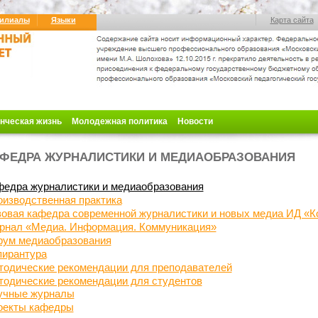
илиалы
Языки
Карта сайта
нческая жизнь
Молодежная политика
Новости
ФЕДРА ЖУРНАЛИСТИКИ И МЕДИАОБРАЗОВАНИЯ
федра журналистики и медиаобразования
изводственная практика
зовая кафедра современной журналистики
и новых медиа ИД «К
рнал «Медиа. Информация. Коммуникация»
рум медиаобразования
пирантура
тодические рекомендации для преподавателей
тодические рекомендации для студентов
учные журналы
оекты кафедры