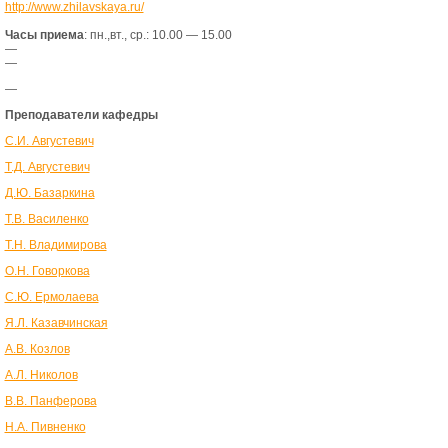
http://www.zhilavskaya.ru/
Часы приема
: пн.,вт., ср.: 10.00 — 15.00
—
—
—
Преподаватели кафедры
С.И. Августевич
Т.Д. Августевич
Д.Ю. Базаркина
Т.В. Василенко
Т.Н. Владимирова
О.Н. Говоркова
С.Ю. Ермолаева
Я.Л. Казавчинская
А.В. Козлов
А.Л. Николов
В.В. Панферова
Н.А. Пивненко