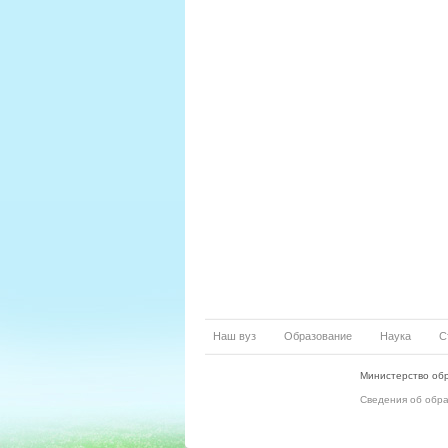
Наш вуз
Образование
Наука
С
Министерство обр
Сведения об обр