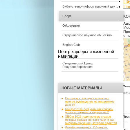
На
По
Библиотечно-информационный центр
КО
Спорт
Адр
Общежитие
Моск
Про
Студенческое научное общество
ст.
English Club
Центр карьеры и жизненной
навигации
Студенческий Центр
Ресурсосбережения
Тел
НОВЫЕ МАТЕРИАЛЫ
emai
Как превратить идеи в капитал:
полное руководство по пассивному
доходу
Банкротство супругов: как списать
долги и сохранить имущество?
— —
SEO в 2026 году: почему старые
Тел
методы больше не работают и как
—
выбрать обучение, которое окупится
Дизайн интерьера: Обучение,