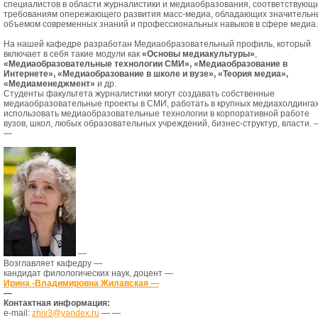
специалистов в области журналистики и медиаобразования, соответствующ
требованиям опережающего развития масс-медиа, обладающих значитель
объемом современных знаний и профессиональных навыков в сфере медиа.
На нашей кафедре разработан Медиаобразовательный профиль, который
включает в себя такие модули как
«Основы медиакультуры»
,
«Медиаобразовательные технологии СМИ», «Медиаобразование в
Интернете», «Медиаобразование в школе и вузе», «Теория медиа»,
«Медиаменеджмент»
и др.
Студенты факультета журналистики могут создавать собственные
медиаобразовательные проекты в СМИ, работать в крупных медиахолдингах
использовать медиаобразовательные технологии в корпоративной работе
вузов, школ, любых образовательных учреждений, бизнес-структур, власти. 
—
—
Возглавляет кафедру —
кандидат филологических наук,
доцент —
Ирина -Владимировна Жилавская —
—
Контактная информация:
e-mail:
zhiv3@yandex.ru
— —