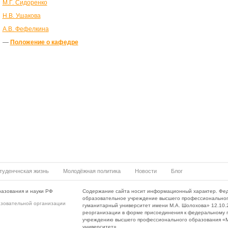
М.Г. Сидоренко
Н.В. Ушакова
А.В. Фефелкина
—
Положение о кафедре
туденчнская жизнь
Молодёжная политика
Новости
Блог
азования и науки РФ
Содержание сайта носит информационный характер. Фе
образовательное учреждение высшего профессиональног
азовательной организации
гуманитарный университет имени М.А. Шолохова» 12.10.20
реорганизации в форме присоединения к федеральному 
учреждению высшего профессионального образования «Мо
университет».