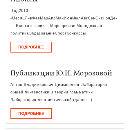
-Год2010
-МесяцЯнвФевМарАпрМайИюнИюлАвгСенОктНояДек
— Все категории —МероприятияМолодежная
политикаОбразованиеСпортКонкурсы
ПОДРОБНЕЕ
ПОДРОБНЕЕ
Публ
Публикации Ю.И. Морозовой
Ю.И.
Антон Владимирович Циммерлинг Лаборатория
Моро
общей лингвистики и теории грамматики
Лаборатория лингвистической (далее…)
ПОДРОБНЕЕ
ПОДРОБНЕЕ