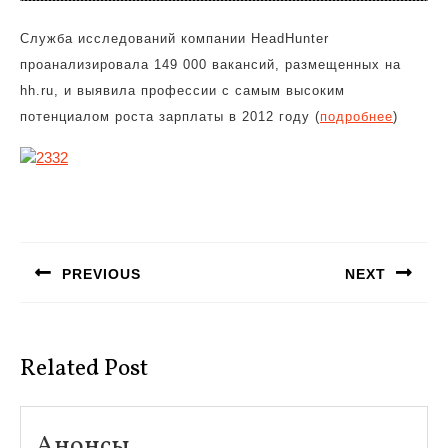
Служба исследований компании HeadHunter
проанализировала 149 000 вакансий, размещенных на
hh.ru, и выявила профессии с самым высоким
потенциалом роста зарплаты в 2012 году (
подробнее
)
Навигация
по
PREVIOUS
NEXT
записям
Предыдущая
Следующая
запись:
запись:
Related Post
Анонсы
Анонсы