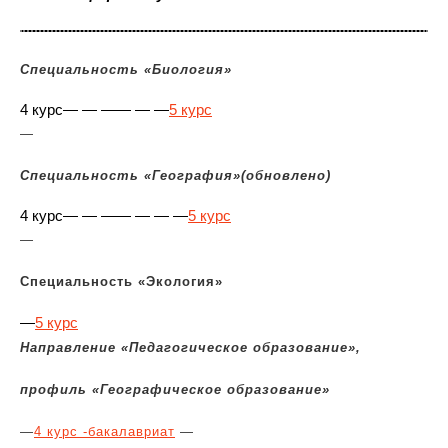
Специальность «Биология»
4 курс
— — —
— — —
5 курс
—
Специальность «География»(обновлено)
4 курс
— — —
— — — —
5 курс
—
Специальность «Экология»
—
5 курс
Направление «Педагогическое образование»,
профиль «Географическое образование»
—
4 курс -бакалавриат
—