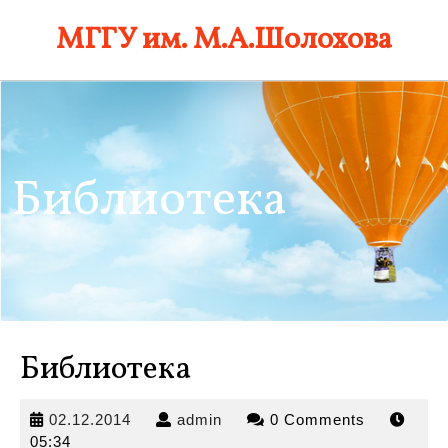
Skip
МГГУ им. М.А.Шолохова
to
content
Библиотека
Библиотека
02.12.2014
admin
02.12.2014
admin
0 Comments
05:34