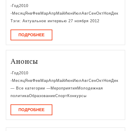
интервью
-Год2010
-МесяцЯнвФевМарАпрМайИюнИюлАвгСенОктНояДек
Тэги: Актуальное интервью 27 ноября 2012
ПОДРОБНЕЕ
ПОДРОБНЕЕ
Анонсы
Анонсы
-Год2010
-МесяцЯнвФевМарАпрМайИюнИюлАвгСенОктНояДек
— Все категории —МероприятияМолодежная
политикаОбразованиеСпортКонкурсы
ПОДРОБНЕЕ
ПОДРОБНЕЕ