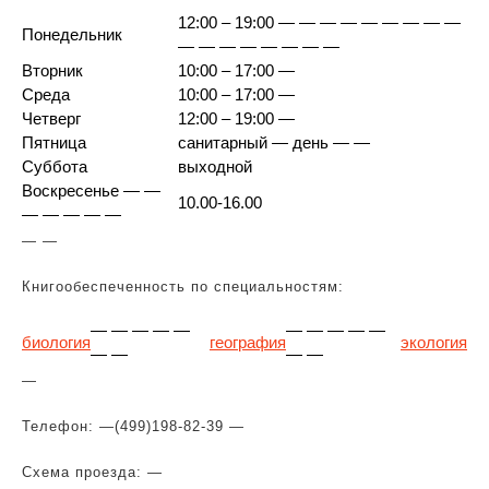
12:00 – 19:00 — — — — — — — — —
Понедельник
— — — — — — — —
Вторник
10:00 – 17:00 —
Среда
10:00 – 17:00 —
Четверг
12:00 – 19:00 —
Пятница
санитарный — день — —
Суббота
выходной
Воскресенье — —
10.00-16.00
— — — — —
— —
Книгообеспеченность по специальностям:
— — — — —
— — — — —
биология
география
экология
— —
— —
—
Телефон: —
(499)198-82-39 —
Схема проезда: —