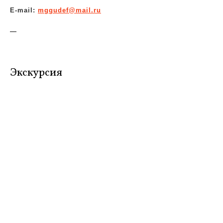
E-mail:
mggudef@mail.ru
—
Экскурсия