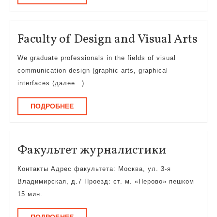
consulting
Fac
Faculty of Design and Visual Arts
of
We graduate professionals in the fields of visual
Des
communication design (graphic arts, graphical
an
interfaces (далее…)
Vis
ПОДРОБНЕЕ
ПОДРОБНЕЕ
Art
Факульт
Факультет журналистики
журнали
Контакты Адрес факультета: Москва, ул. 3-я
Владимирская, д.7 Проезд: ст. м. «Перово» пешком
15 мин.
ПОДРОБНЕЕ