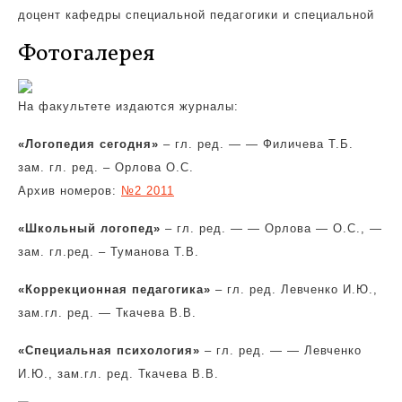
доцент кафедры специальной педагогики и специальной
Фотогалерея
На факультете издаются журналы:
«Логопедия сегодня»
– гл. ред. — — Филичева Т.Б.
зам. гл. ред. – Орлова О.С.
Архив номеров:
№2 2011
«Школьный логопед»
– гл. ред. — — Орлова — О.С., —
зам. гл.ред. – Туманова Т.В.
«Коррекционная педагогика»
– гл. ред. Левченко И.Ю.,
зам.гл. ред. — Ткачева В.В.
«Специальная психология»
– гл. ред. — — Левченко
И.Ю., зам.гл. ред. Ткачева В.В.