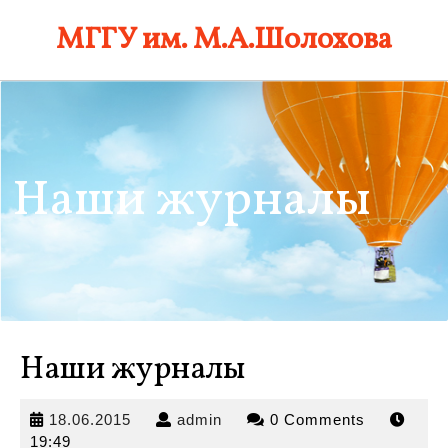
Skip
МГГУ им. М.А.Шолохова
to
content
Наши журналы
Наши журналы
18.06.2015
admin
18.06.2015
admin
0 Comments
19:49