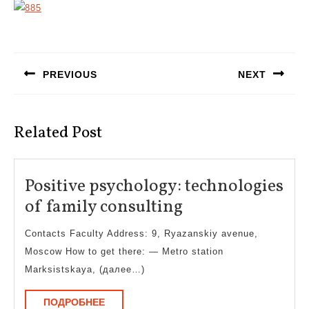
Навигация
по
PREVIOUS
NEXT
записям
Предыдущая
Следующая
запись:
запись:
Related Post
Positive psychology: technologies
Positive
of family consulting
psychology:
Contacts Faculty Address: 9, Ryazanskiy avenue,
technologies
Moscow How to get there: — Metro station
of
Marksistskaya, (далее…)
family
ПОДРОБНЕЕ
ПОДРОБНЕЕ