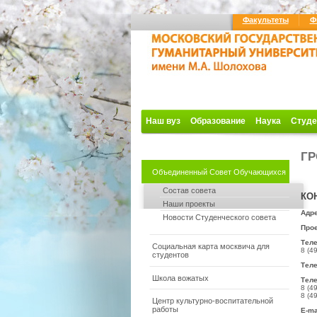
Факультеты
Ф
Наш вуз
Образование
Наука
Студе
ГР
Объединенный Совет Обучающихся
Состав совета
КО
Наши проекты
Адре
Новости Студенческого совета
Прое
Тел
Социальная карта москвича для
8 (4
студентов
Теле
Школа вожатых
Теле
8 (4
8 (4
Центр культурно-воспитательной
работы
E-ma