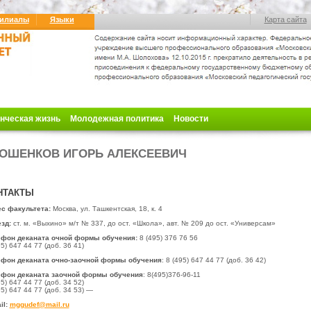
илиалы
Языки
Карта сайта
нческая жизнь
Молодежная политика
Новости
ОШЕНКОВ ИГОРЬ АЛЕКСЕЕВИЧ
НТАКТЫ
с факультета:
Москва, ул. Ташкентская, 18, к. 4
зд:
ст. м. «Выхино» м/т № 337, до ост.
«Школа», авт. № 209 до ост. «Универсам»
ефон деканата очной формы обучения:
8 (495) 376 76 56
95) 647 44 77 (доб. 36 41)
фон деканата очно-заочной формы обучения
: 8 (495) 647 44 77 (доб. 36 42)
фон деканата заочной формы обучения
: 8(495)
376-96-11
95) 647 44 77 (доб. 34 52)
95) 647 44 77 (доб. 34 53)
—
il:
mggudef@mail.ru