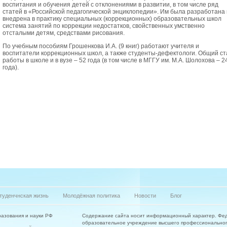
воспитания и обучения детей с отклонениями в развитии, в том числе ряд
статей в «Российской педагогической энциклопедии». Им была разработана 
внедрена в практику специальных (коррекционных) образовательных школ
система занятий по коррекции недостатков, свойственных умственно
отсталыми детям, средствами рисования.
По учебным пособиям Грошенкова И.А. (9 книг) работают учителя и
воспитатели коррекционных школ, а также студенты-дефектологи. Общий ст
работы в школе и в вузе – 52 года (в том числе в МГГУ им. М.А. Шолохова – 2
года).
туденчнская жизнь
Молодёжная политика
Новости
Блог
азования и науки РФ
Содержание сайта носит информационный характер. Фе
образовательное учреждение высшего профессиональног