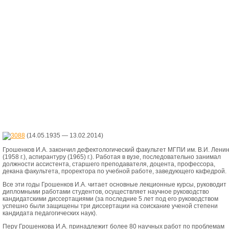
(14.05.1935 — 13.02.2014)
Грошенков И.А. закончил дефектологический факультет МГПИ им. В.И. Лени
(1958 г.), аспирантуру (1965) г.). Работая в вузе, последовательно занимал
должности ассистента, старшего преподавателя, доцента, профессора,
декана факультета, проректора по учебной работе, заведующего кафедрой.
Все эти годы Грошенков И.А. читает основные лекционные курсы, руководит
дипломными работами студентов, осуществляет научное руководство
кандидатскими диссертациями (за последние 5 лет под его руководством
успешно были защищены три диссертации на соискание ученой степени
кандидата педагогических наук).
Перу Грошенкова И.А. принадлежит более 80 научных работ по проблемам