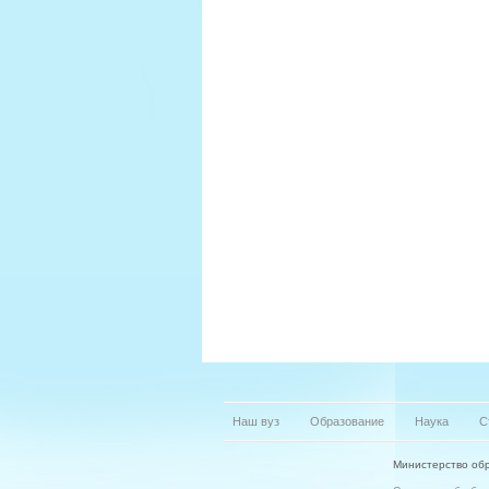
Наш вуз
Образование
Наука
С
Министерство обр