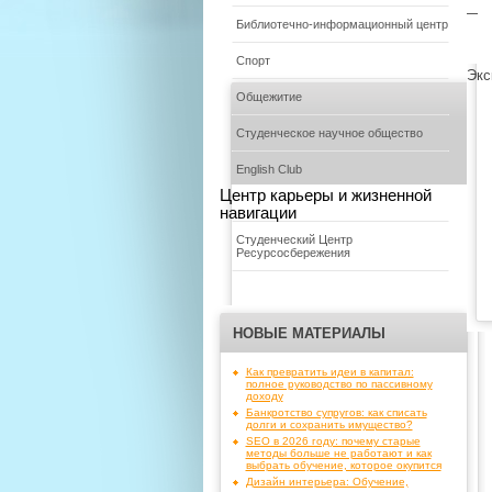
—
Библиотечно-информационный центр
Спорт
Экс
Общежитие
Студенческое научное общество
English Club
Центр карьеры и жизненной
навигации
Студенческий Центр
Ресурсосбережения
НОВЫЕ МАТЕРИАЛЫ
Как превратить идеи в капитал:
полное руководство по пассивному
доходу
Банкротство супругов: как списать
долги и сохранить имущество?
SEO в 2026 году: почему старые
методы больше не работают и как
выбрать обучение, которое окупится
Дизайн интерьера: Обучение,