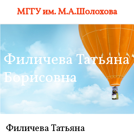
Skip
МГГУ им. М.А.Шолохова
to
content
Филичева Татьяна
Борисовна
Филичева Татьяна