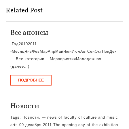
Related Post
Все
Все анонсы
анонсы
-Год20102011
-МесяцЯнвФевМарАпрМайИюнИюлАвгСенОктНояДек
— Все категории —МероприятияМолодежная
(далее…)
ПОДРОБНЕЕ
ПОДРОБНЕЕ
Новости
Новости
Tags: Новости, — news of faculty of culture and music
arts 09 декабря 2011 The opening day of the exhibition