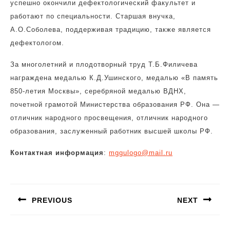
успешно окончили дефектологический факультет и
работают по специальности. Старшая внучка,
А.О.Соболева, поддерживая традицию, также является
дефектологом.
За многолетний и плодотворный труд Т.Б.Филичева
награждена медалью К.Д.Ушинского, медалью «В память
850-летия Москвы», серебряной медалью ВДНХ,
почетной грамотой Министерства образования РФ. Она —
отличник народного просвещения, отличник народного
образования, заслуженный работник высшей школы РФ.
Контактная информация
:
mggulogo@mail.ru
Навигация
по
PREVIOUS
NEXT
записям
Предыдущая
Следующая
запись:
запись: