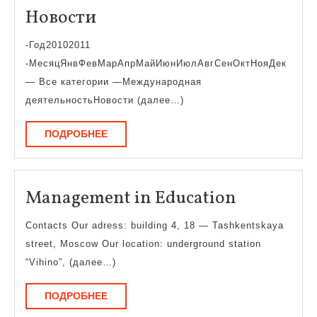
Новости
Новости
-Год20102011
-МесяцЯнвФевМарАпрМайИюнИюлАвгСенОктНояДек
— Все категории —Международная
деятельностьНовости (далее…)
ПОДРОБНЕЕ
ПОДРОБНЕЕ
Managem
Management in Education
in
Contacts Our adress: building 4, 18 — Tashkentskaya
Education
street, Moscow Our location: underground station
“Vihino”, (далее…)
ПОДРОБНЕЕ
ПОДРОБНЕЕ