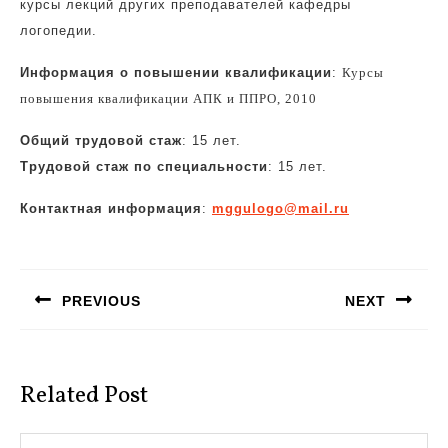
курсы лекций других преподавателей кафедры
логопедии.
Информация о повышении квалификации
:
Курсы
повышения квалификации АПК и ППРО, 2010
Общий трудовой стаж
: 15 лет.
Трудовой стаж по специальности
: 15 лет.
Контактная информация
:
mggulogo@mail.ru
Навигация
по
PREVIOUS
NEXT
записям
Предыдущая
Следующая
запись:
запись:
Related Post