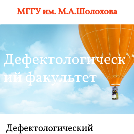
Skip
МГГУ им. М.А.Шолохова
to
content
Дефектологическ
ий факультет
Дефектологический