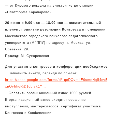
— от Курского вокзала на электричке до станции
«Платформа Карачарово».
26 июня с 9.00 час — 18.00 час — заключительный
пленум, принятие резолюции Конгресса
в помещении
Московского городского психолого-педагогического
университета (МГППУ) по адресу: г. Москва, ул.
Сретенка, 29.
Проезд:
М. Сухаревская
Для участия в конгрессе и конференции необходимо:
− Заполнить анкету, перейдя по ссылке:
https://docs.google.com/forms/d/1qcDOymLE9smpNqIl4ev5
xnOyIihoRjD1obIyk1Y…
− Оплатить организационный взнос 1000 рублей.
В организационный взнос входит: посещение
выступлений, мастер-классов, сертификат участника
Конгресса и Конференции