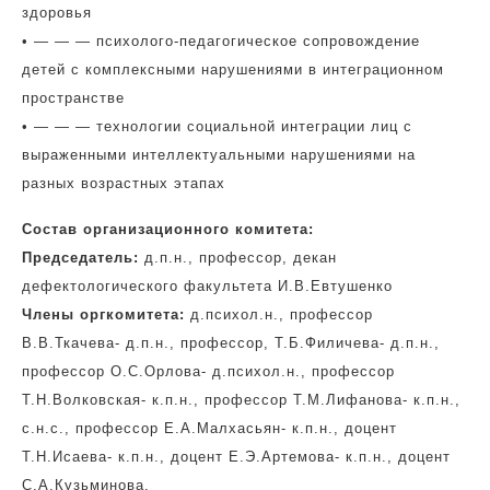
здоровья
• — — — психолого-педагогическое сопровождение
детей с комплексными нарушениями в интеграционном
пространстве
• — — — технологии социальной интеграции лиц с
выраженными интеллектуальными нарушениями на
разных возрастных этапах
Состав организационного комитета:
Председатель:
д.п.н., профессор, декан
дефектологического факультета И.В.Евтушенко
Члены оргкомитета:
д.психол.н., профессор
В.В.Ткачева- д.п.н., профессор, Т.Б.Филичева- д.п.н.,
профессор О.С.Орлова- д.психол.н., профессор
Т.Н.Волковская- к.п.н., профессор Т.М.Лифанова- к.п.н.,
с.н.с., профессор Е.А.Малхасьян- к.п.н., доцент
Т.Н.Исаева- к.п.н., доцент Е.Э.Артемова- к.п.н., доцент
С.А.Кузьминова.