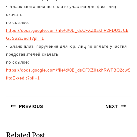
• Бланк квитанции по оплате участия для физ. лиц
скачать
по ссылке:
https://docs.google.com/file/d/0B_dsCFXZ0akhR2FDU1JCb
GJSa2c/edit?pli=1
• Бланк плат. поручения для юр. лиц по оплате участия
представителей скачать
по ссылке:
https://docs.google.com/file/d/0B_dsCFXZ0akhRWFBQ2cwS
lltdEk/edit?pli=1
Навигация
по
PREVIOUS
NEXT
записям
Предыдущая
Следующая
запись:
запись:
Related Post