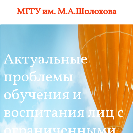
Skip
МГГУ им. М.А.Шолохова
to
content
Актуальные
проблемы
обучения и
воспитания лиц с
ограниченными