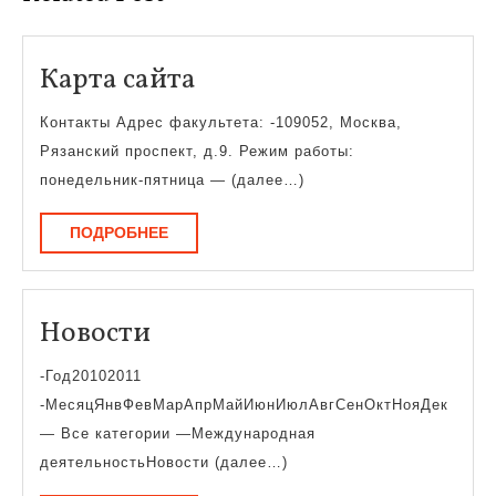
Карта
Карта сайта
сайта
Контакты Адрес факультета: -109052, Москва,
Рязанский проспект, д.9. Режим работы:
понедельник-пятница — (далее…)
ПОДРОБНЕЕ
ПОДРОБНЕЕ
Новости
Новости
-Год20102011
-МесяцЯнвФевМарАпрМайИюнИюлАвгСенОктНояДек
— Все категории —Международная
деятельностьНовости (далее…)