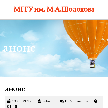
Skip
МГГУ им. М.А.Шолохова
to
content
анонс
анонс
13.03.2017
admin
13.03.2017
admin
0 Comments
01:46