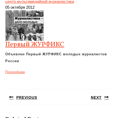
центр мультимедийной журналистики
05 октября 2012
Первый ЖУРФИКС
Объявлен Первый ЖУРФИКС молодых журналистов
России
Подробнее
Навигация
по
PREVIOUS
NEXT
записям
Предыдущая
Следующая
запись:
запись: