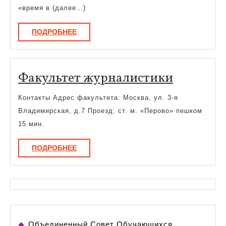
в
«время в (далее…)
капитал:
ПОДРОБНЕЕ
ПОДРОБНЕЕ
полное
руководство
по
Факульт
Факультет журналистики
пассивному
журнали
доходу
Контакты Адрес факультета: Москва, ул. 3-я
Владимирская, д.7 Проезд: ст. м. «Перово» пешком
15 мин.
ПОДРОБНЕЕ
ПОДРОБНЕЕ
Объединенный Совет Обучающихся